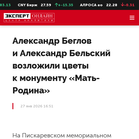
13
CNY Бирж
27.59
+-15.35
АЛРОСА ао
22.28
-0.31
С
Александр Беглов
и Александр Бельский
возложили цветы
к монументу «Мать-
Родина»
27 янв 2026 16:51
На Пискаревском мемориальном