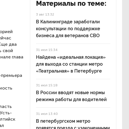
Материалы по теме:
3 авг 13:32
В Калининграде заработали
консультации по поддержке
торией
бизнеса для ветеранов СВО
ейчас
Еще два
ь свой
31 июл 15:34
нале глава
Найдена «идеальная локация»
для выхода со станции метро
«Театральная» в Петербурге
е-премьера
31 июл 15:18
имость
В России вводят новые нормы
режима работы для водителей
ласть
Усть-
31 июл 13:40
алтийск
В петербургском метро
ал
появятся поезда с узаконенными