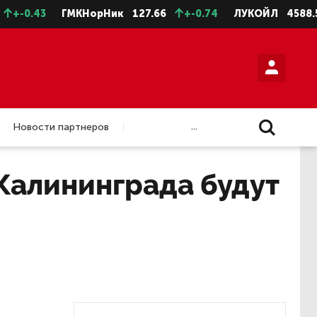
0.43
ГМКНорНик
127.66
+-0.74
ЛУКОЙЛ
4588.5
...
Новости партнеров
Калининграда будут