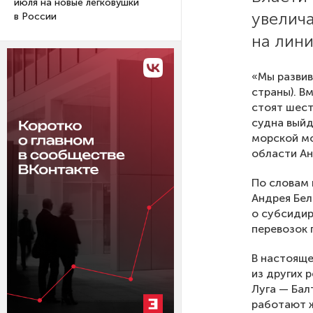
июля на новые легковушки
увелича
в России
на лини
«Мы развив
страны). В
стоят шест
судна выйд
морской мо
области Ан
По словам 
Андрея Бел
о субсидир
перевозок 
В настояще
из других 
Луга — Бал
работают 