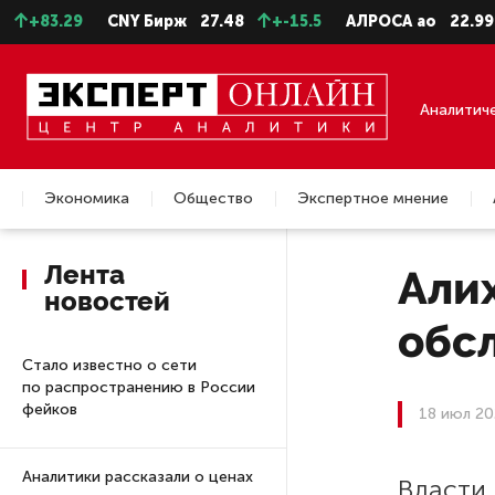
83.29
CNY Бирж
27.48
+-15.5
АЛРОСА ао
22.99
+
Аналитич
Экономика
Общество
Экспертное мнение
Недвижимость
Лента
Али
новостей
обс
Стало известно о сети
по распространению в России
фейков
18 июл 20
Аналитики рассказали о ценах
Власти 