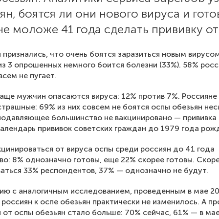
ян, боятся ли они нового вируса и гото
е моложе 41 года сделать прививку от
 признались, что очень боятся заразиться новым вирусо
 из 3 опрошенных немного боится болезни (33%). 58% рос
всем не пугает.
ще мужчин опасаются вируса: 12% против 7%. Россияне 
трашные: 69% из них совсем не боятся оспы обезьян не
 подавляющее большинство не вакцинировано — прививка
календарь прививок советских граждан до 1979 года рож
кцинироваться от вируса оспы среди россиян до 41 года
о: 8% однозначно готовы, еще 22% скорее готовы. Скоре
аться 33% респондентов, 37% — однозначно не будут.
ию с аналогичным исследованием, проведенным в мае 20
россиян к оспе обезьян практически не изменилось. А п
 от оспы обезьян стало больше: 70% сейчас, 61% — в ма