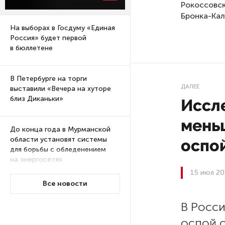
Рокоссовск
Бронка-Кал
На выборах в Госдуму «Единая
Россия» будет первой
в бюллетене
В Петербурге на торги
ДАЛЕЕ
выставили «Вечера на хуторе
близ Диканьки»
Иссле
мень
До конца года в Мурманской
области установят системы
оспо
для борьбы с обледенением
на энергосетях
15 июл 20
Все новости
Экс-полицейского
подозревают в убийстве
В Росс
знакомого в Петербурге 2 года
оспой о
назад