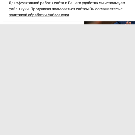
Стала известна программа
Для эффективной работы сайта и Вашего удобства мы используем
празднования 105-летия
файлы куки. Продолжая пользоваться сайтом Вы соглашаетесь с
Республики Коми
политикой обработки файлов куки
.
Путин провел совещание
с руководством
Минобороны РФ: главные
заявления президента
ЭКСПЕРТНОЕ МНЕНИЕ
,17:2
Евгений Барановс
В Мурманской области создали
видит в Ленингра
приложение для фиксации
долгосрочную пе
инвазионных растений
Интервью с вице-губернат
области Евгением Барановс
Петербуржца будут судить
Вернуться в начало
за попытку вынести
из магазина 47 плиток
шоколада
В Петербурге осудили