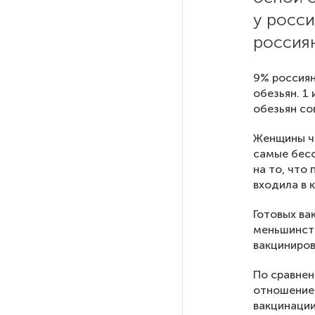
у росси
РГПУ им. А. И. Герцена начнет
россиян
новые образовательные
проекты с китайскими вузами
9% россиян
обезьян. 1
В Петербурге поймали
обезьян со
молодого администратора
колл-центра мошенников
Женщины ча
самые бесс
на то, что
Петербургские метростроевцы
входила в 
оценили идею строительства
лифта на станции
Готовых ва
«Театральная»
меньшинств
вакциниров
Поступило предложение
По сравнен
по пятницам освобождать
отношение 
от работы одиноких россиянок
вакцинации
старше 28 лет