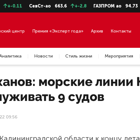
-0.11
СевСт-ао
663.6
+-2.8
ГАЗПРОМ ао
94.73
+-
еский центр
Премия «Эксперт года»
Архив
Контакты
Аналитика
Новости
Стиль жизни
Мероприятия
ханов: морские линии 
луживать 9 судов
22 09:56
Калининградской области к концу лета