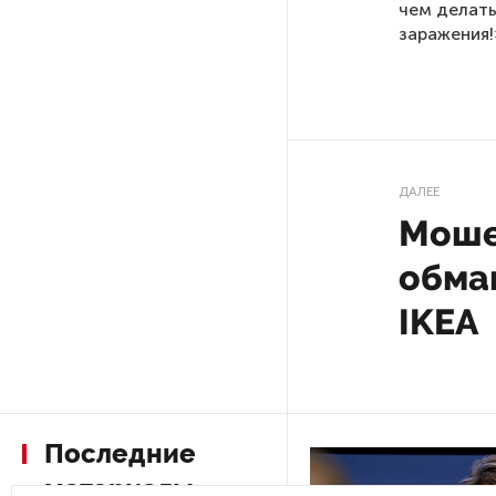
чем делать
заражения!
После атаки ВСУ в Самарской
области склад Wildberries почти
полностью сгорел
На заправках «Газпромнефти»
в Петербурге и Ленобласти
ДАЛЕЕ
больше нет лимитов на топливо
Моше
обма
По решению Путина в России
будут мониторить цены
IKEA
на продукты
Власти Петербурга заявили
о «скоординированных атаках»
на аккаунты депутатов
Последние
материалы