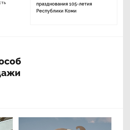
сть
празднования 105-летия
Республики Коми
особ
дажи