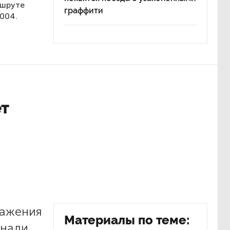
ршруте
граффити
004.
ет
ражения
Материалы по теме:
знали