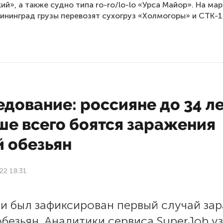
ий», а также судно типа ro-ro/lo-lo «Урса Майор». На ма
ининград грузы перевозят сухогруз «Холмогоры» и СТК-1
дование: россияне до 34 л
ше всего боятся заражения
й обезьян
22 18:31
ии был зафиксирован первый случай за
безьян. Аналитики сервиса SuperJob у