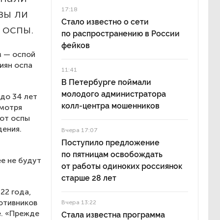
17:18
вы ли
Стало известно о сети
 оспы.
по распространению в России
фейков
м — оспой
сиян оспа
11:41
В Петербурге поймали
молодого администратора
до 34 лет
колл-центра мошенников
смотря
 от оспы
дения.
Вчера 17:07
Поступило предложение
по пятницам освобождать
е не будут
от работы одиноких россиянок
старше 28 лет
22 года,
ротивников
Вчера 13:22
е. «Прежде
Стала известна программа