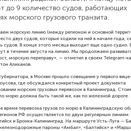
т до 9 количество судов, работающих
ях морского грузового транзита.
аем морскую линию (между регионом и основной терри
место двух судов, которые ходили на ней в начале года, с
ь судов. В конце этого месяца выходит еще одно судно. 
ут в течение августа на линию. Мы продолжаем развиват
ст, морскую переправу», — отметил в своем Telegram-ка
тон Алиханов.
губернатора, в Москве прошло совещание у первого виц
оусова, где обсуждался конкретный проект документа
овании морских грузовых перевозок в Калининград. Сто
по морю должна быть такой же, как по железной дороге.
е время перевозка грузов по морю в Калининградскую об
регионов РФ осуществляется по двум регулярным линиям: 
тийск и Бронка-Калининград. На маршруте Усть-Луга — Б
железнодорожные паромы «Амбал», «Балтийск» и «Марш