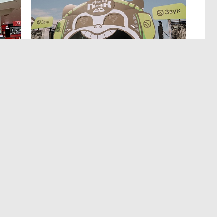
МЕРОПРИЯТИЯ
,4 авг 14:35
р
Успеть все на Пикнике Афиши
x Сбер в Санкт-Петербурге
Полный гид по всем активностям фестиваля.