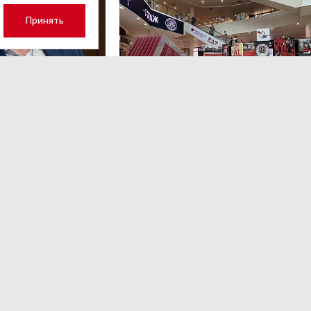
Принять
3
НОВОСТИ ПАРТНЕРОВ
,4 авг 16:41
кий: «Рынок
ТРЦ «Галерея» как модерато
дской области
городской жизни
рспективу»
Трансформация торговых центров в условиях
конкуренции с маркетплейсами.
ором Ленинградской
ким.