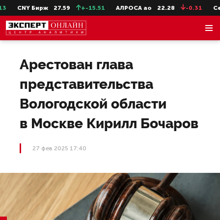
CNY Бирж
27.59
+-15.51
АЛРОСА ао
22.28
-0.31
СевС
Арестован глава
представительства
Вологодской области
в Москве Кирилл Бочаров
27 фев 2025 17:40