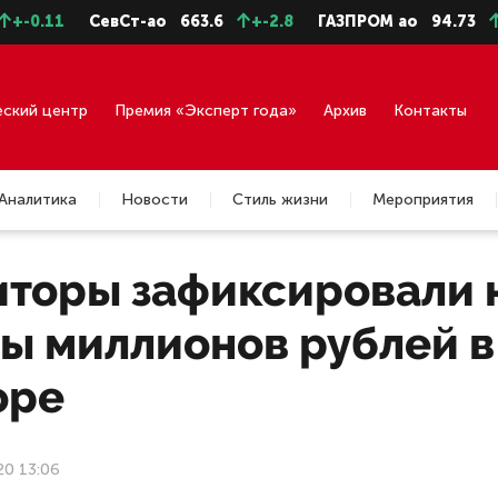
-0.11
СевСт-ао
663.6
+-2.8
ГАЗПРОМ ао
94.73
+-
еский центр
Премия «Эксперт года»
Архив
Контакты
Аналитика
Новости
Стиль жизни
Мероприятия
иторы зафиксировали
ты миллионов рублей 
оре
20 13:06