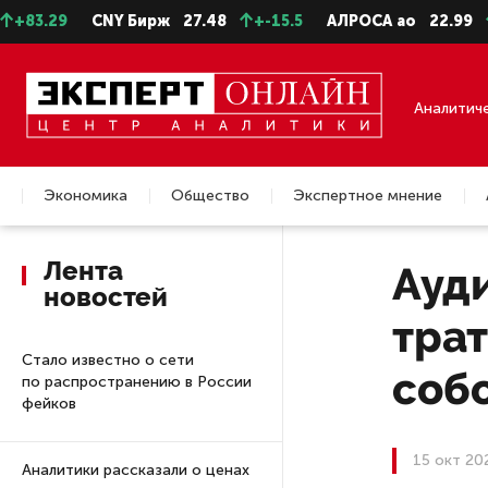
83.29
CNY Бирж
27.48
+-15.5
АЛРОСА ао
22.99
+
Аналитич
Экономика
Общество
Экспертное мнение
Недвижимость
Лента
Ауд
новостей
тра
Стало известно о сети
соб
по распространению в России
фейков
15 окт 20
Аналитики рассказали о ценах