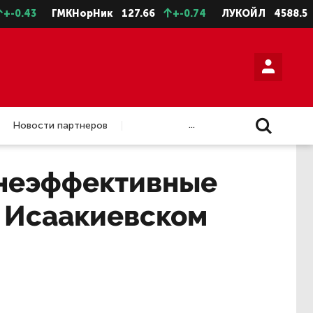
0.43
ГМКНорНик
127.66
+-0.74
ЛУКОЙЛ
4588.5
+
...
Новости партнеров
 неэффективные
в Исаакиевском