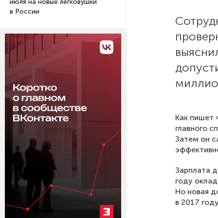
июля на новые легковушки
в России
Сотруд
провер
выясни
допуст
миллио
Как пишет 
главного с
Затем он с
эффективно
Зарплата д
году оклад 
Но новая д
в 2017 году