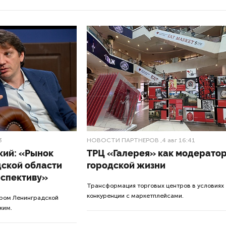
3
НОВОСТИ ПАРТНЕРОВ
,4 авг 16:41
кий: «Рынок
ТРЦ «Галерея» как модерато
дской области
городской жизни
рспективу»
Трансформация торговых центров в условиях
конкуренции с маркетплейсами.
ором Ленинградской
ким.