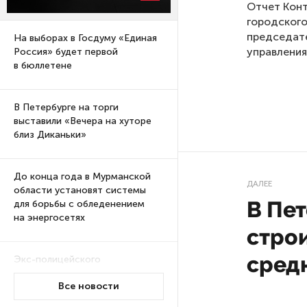
Отчет Кон
городского
председате
На выборах в Госдуму «Единая
управления
Россия» будет первой
в бюллетене
В Петербурге на торги
выставили «Вечера на хуторе
близ Диканьки»
До конца года в Мурманской
ДАЛЕЕ
области установят системы
В Пет
для борьбы с обледенением
на энергосетях
стро
сред
Экс-полицейского
подозревают в убийстве
Все новости
знакомого в Петербурге 2 года
назад