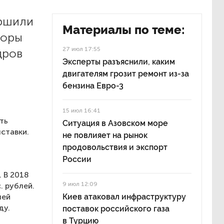
ершили
Материалы по теме:
торы
27 июл 17:55
дров
Эксперты разъяснили, каким
двигателям грозит ремонт из-за
бензина Евро-3
15 июл 16:41
ть
Ситуация в Азовском море
ставки.
не повлияет на рынок
продовольствия и экспорт
России
. В 2018
9 июл 12:09
. рублей.
лей
Киев атаковал инфраструктуру
ду.
поставок российского газа
в Турцию