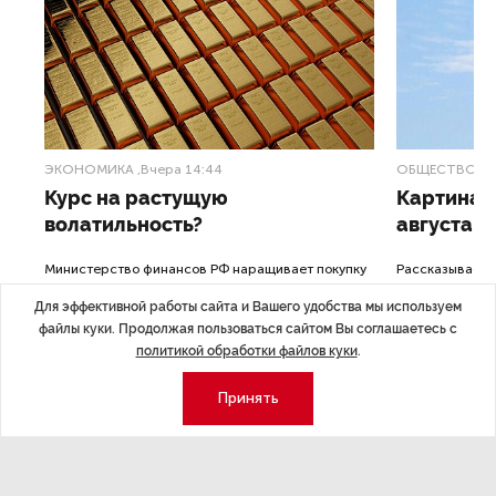
ЭКОНОМИКА
,Вчера 14:44
ОБЩЕСТВО
,В
Курс на растущую
Картина н
волатильность?
августа
ные
Министерство финансов РФ наращивает покупку
Рассказываем 
золота в резервы.
и мире, которы
Для эффективной работы сайта и Вашего удобства мы используем
августа — от т
файлы куки. Продолжая пользоваться сайтом Вы соглашаетесь с
строительства 
политикой обработки файлов куки
.
Принять