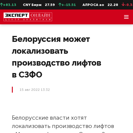
+83.13
CNY Бирж
27.59
+-15.51
АЛРОСА ао
22.28
-0.31
Белоруссия может
локализовать
производство лифтов
в СЗФО
15 авг 2022 13:32
Белорусские власти хотят
локализовать производство лифтов