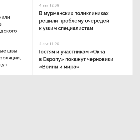
4 авг 12:38
В мурманских поликлиниках
чили
решили проблему очередей
е
к узким специалистам
одского
4 авг 11:20
ные швы
Гостям и участникам «Окна
золяции,
в Европу» покажут черновики
дут
«Войны и мира»
боты