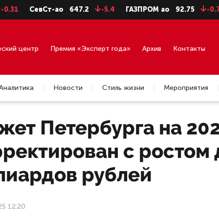
СевСт-ао
647.2
-5.4
ГАЗПРОМ ао
92.75
-0.71
ГМ
еский центр
Премия «Эксперт года»
Архив
Контакты
Аналитика
Новости
Стиль жизни
Мероприятия
ет Петербурга на 202
ректирован с ростом д
лиардов рублей
25 12:20