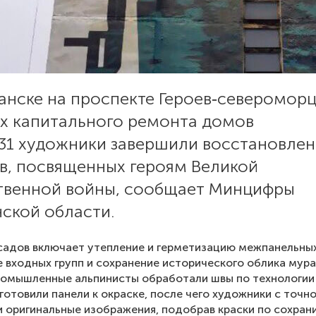
анске на проспекте Героев‑северомор
ах капитального ремонта домов
 31 художники завершили восстановлен
в, посвященных героям Великой
твенной войны, сообщает Минцифры
ской области.
адов включает утепление и герметизацию межпанельных
 входных групп и сохранение исторического облика мура
ромышленные альпинисты обработали швы по технологии
готовили панели к окраске, после чего художники с точн
 оригинальные изображения, подобрав краски по сохра