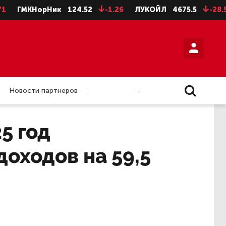
КНорНик
124.52
-1.26
ЛУКОЙЛ
4675.5
-28.5
НЛМ
...
Новости партнеров
5 год
оходов на 59,5