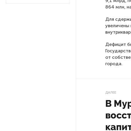
9,1 млрд, 
Ленобласти приняли более
864 млн, н
20 000 абитуриентов
Для сдерж
увеличены 
В Ленобласти нашли
внутриквар
неолитический могильник
с янтарными предметами
Дефицит бю
Государств
«Надежда» закончила
от собстве
проходку участка на «зеленой»
города.
ветке метро Петербурга
Стало известно о сети
по распространению в России
ДАЛЕЕ
фейков
В Му
восс
Аналитики рассказали о ценах
июля на новые легковушки
капи
в России