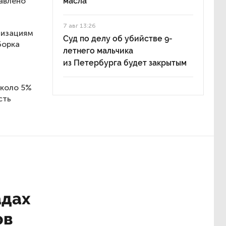
бавлено
масла
7 авг 13:26
низациям
Суд по делу об убийстве 9-
борка
летнего мальчика
из Петербурга будет закрытым
около 5%
сть
адах
ов