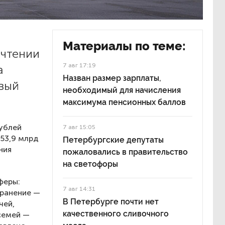
Материалы по теме:
 чтении
7 авг 17:19
а
Назван размер зарплаты,
овый
необходимый для начисления
максимума пенсионных баллов
ублей
7 авг 15:05
 53,9 млрд
Петербургские депутаты
ния
пожаловались в правительство
на светофоры
феры:
7 авг 14:31
хранение —
В Петербурге почти нет
чей,
качественного сливочного
семей —