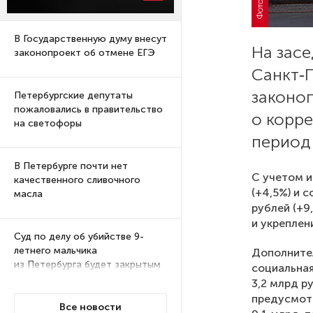
В Государственную думу внесут
На зас
законопроект об отмене ЕГЭ
Санкт‑П
законо
Петербургские депутаты
пожаловались в правительство
о корре
на светофоры
период
В Петербурге почти нет
С учетом и
качественного сливочного
(+4,5%) и 
масла
рублей (+9
и укреплен
Суд по делу об убийстве 9-
летнего мальчика
Дополнител
из Петербурга будет закрытым
социальная
3,2 млрд р
предусмотр
Все новости
Университеты и колледжи