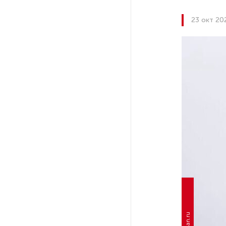
23 окт 20
На выборах в Госдуму «Единая
Россия» будет первой
в бюллетене
В Петербурге на торги
выставили «Вечера на хуторе
близ Диканьки»
До конца года в Мурманской
области установят системы
для борьбы с обледенением
на энергосетях
Экс-полицейского
подозревают в убийстве
знакомого в Петербурге 2 года
назад