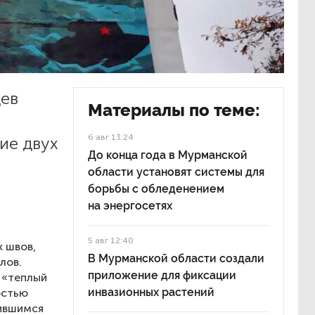
цев
Материалы по теме:
6 авг 13:24
ие двух
До конца года в Мурманской
области установят системы для
борьбы с обледенением
на энергосетях
5 авг 12:40
 швов,
В Мурманской области создали
лов.
приложение для фиксации
 «теплый
инвазионных растений
остью
нившимся