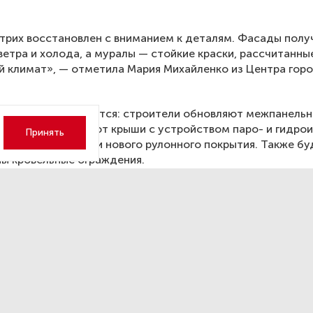
рих восстановлен с вниманием к деталям. Фасады полу
ветра и холода, а муралы — стойкие краски, рассчитанны
й климат», — отметила Мария Михайленко из Центра гор
 домах продолжаются: строители обновляют межпанель
ых фасадах, меняют крыши с устройством паро- и гидрои
Принять
, сборной стяжки и нового рулонного покрытия. Также бу
ы кровельные ограждения.
тербурге продолжаются ра
иквидации провала на улице