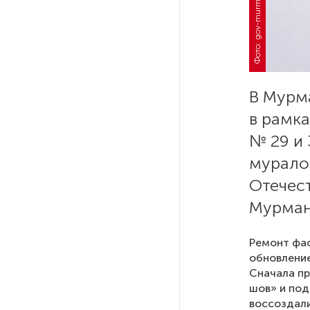
Фото: gov-murman.ru
РГПУ им. А. И. Герцена начнет
новые образовательные
проекты с китайскими вузами
В Мурм
В Петербурге поймали
в рамк
молодого администратора
колл-центра мошенников
№ 29 и
мурало
Петербургские метростроевцы
Отечес
оценили идею строительства
лифта на станции
Мурман
«Театральная»
Ремонт фас
Поступило предложение
обновление
по пятницам освобождать
Сначала п
от работы одиноких россиянок
шов» и под
старше 28 лет
воссоздали