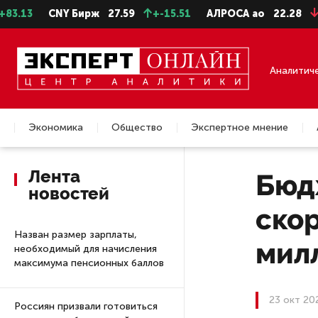
CNY Бирж
27.59
+-15.51
АЛРОСА ао
22.28
-0.31
Аналитич
Экономика
Общество
Экспертное мнение
Недвижимость
Лента
Бюдж
новостей
скор
Назван размер зарплаты,
мил
необходимый для начисления
максимума пенсионных баллов
23 окт 20
Россиян призвали готовиться