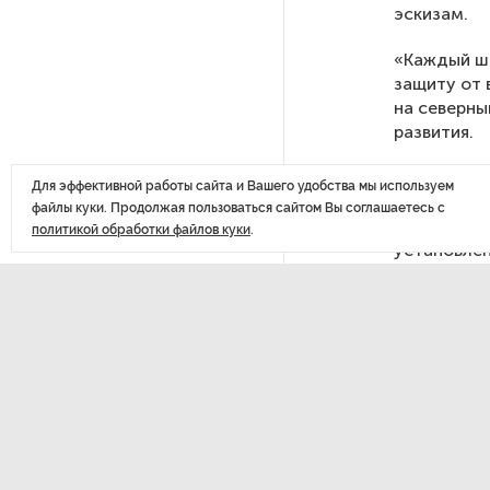
эскизам.
После атаки ВСУ в Самарской
«Каждый шт
области склад Wildberries почти
защиту от 
полностью сгорел
на северны
развития.
На заправках «Газпромнефти»
Работы на
в Петербурге и Ленобласти
Для эффективной работы сайта и Вашего удобства мы используем
больше нет лимитов на топливо
на остальн
файлы куки. Продолжая пользоваться сайтом Вы соглашаетесь с
утеплителя
политикой обработки файлов куки
.
установлен
По решению Путина в России
будут мониторить цены
на продукты
Власти Петербурга заявили
ДАЛЕЕ
о «скоординированных атаках»
В Пе
на аккаунты депутатов
по л
Стала известна программа