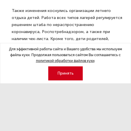
Также изменения коснулись организации летнего
отдыха детей. Работа всех типов лагерей регулируется
решением штаба по нераспространению
коронавируса, Роспотребнадзором, а также при
наличии чек-листа. Кроме того, дети родителей,
работающих в государственных учреждениях
Для эффективной работы сайта и Вашего удобства мы используем
здравоохранения Ленинградской области, получат
файлы куки. Продолжая пользоваться сайтом Вы соглашаетесь с
100-процентную компенсацию расчетной стоимости
политикой обработки файлов куки
.
путевки в лагерь.
Принять
В настоящее время в «красную» зону входят
Выборгский, Гатчинский, Тихвинский, Сланцевский
районы; в"желтую" — Всеволожский, Бокситогорский,
Кировский, Лодейнопольский, Приозерский,
Подпорожский, Тосненский; в «зеленую» —
Волховский, Волосовский, Кингисеппский, Киришский
Ломоносовский, Лужский районы и Сосновый Бор.