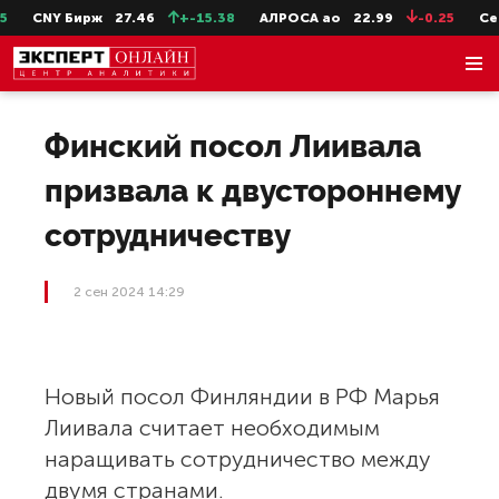
CNY Бирж
27.46
+-15.38
АЛРОСА ао
22.99
-0.25
СевС
Финский посол Лиивала
призвала к двустороннему
сотрудничеству
2 сен 2024 14:29
Новый посол Финляндии в РФ Марья
Лиивала считает необходимым
наращивать сотрудничество между
двумя странами.