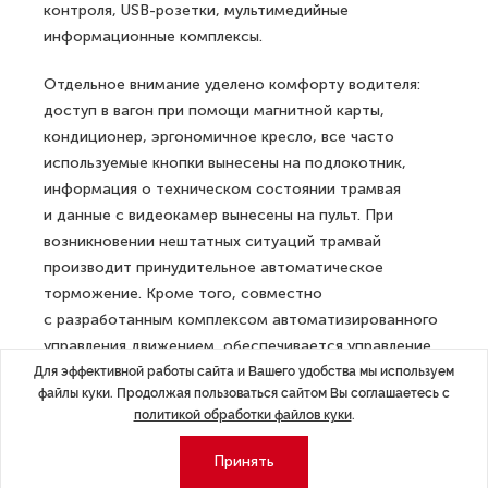
контроля, USB-розетки, мультимедийные
информационные комплексы.
Отдельное внимание уделено комфорту водителя:
доступ в вагон при помощи магнитной карты,
кондиционер, эргономичное кресло, все часто
используемые кнопки вынесены на подлокотник,
информация о техническом состоянии трамвая
и данные с видеокамер вынесены на пульт. При
возникновении нештатных ситуаций трамвай
производит принудительное автоматическое
торможение. Кроме того, совместно
с разработанным комплексом автоматизированного
управления движением, обеспечивается управление
стрелочными переводами, непрерывный контроль
Для эффективной работы сайта и Вашего удобства мы используем
файлы куки. Продолжая пользоваться сайтом Вы соглашаетесь с
скорости, контроль безопасного расстояния, а также
политикой обработки файлов куки
.
вывод информации на монитор водителя. Трамвай
оборудован бортовой системой автоматического
Принять
гребнесмазывания с целью снижения интенсивности