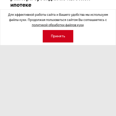
ипотеке
Для эффективной работы сайта и Вашего удобства мы используем
файлы куки. Продолжая пользоваться сайтом Вы соглашаетесь с
политикой обработки файлов куки
.
Последние материалы
Принять
ЭКОНОМИКА
,7 авг 14:44
ОБЩЕСТВО
,7
Курс на растущую
Картина н
волатильность?
августа