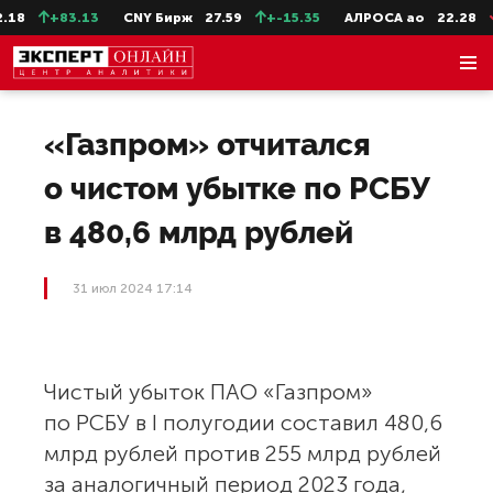
18
+83.13
CNY Бирж
27.59
+-15.35
АЛРОСА ао
22.28
«Газпром» отчитался
о чистом убытке по РСБУ
в 480,6 млрд рублей
31 июл 2024 17:14
Чистый убыток ПАО «Газпром»
по РСБУ в I полугодии составил 480,6
млрд рублей против 255 млрд рублей
за аналогичный период 2023 года,