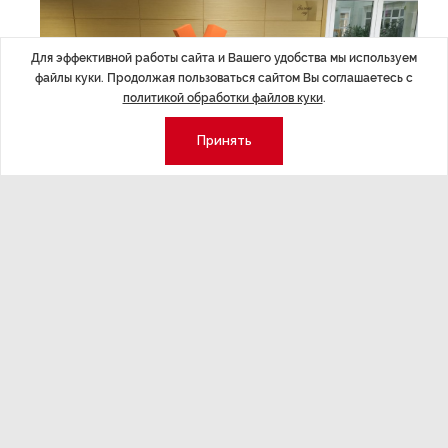
Для эффективной работы сайта и Вашего удобства мы используем
файлы куки. Продолжая пользоваться сайтом Вы соглашаетесь с
политикой обработки файлов куки
.
Принять
Фото: «Эксперт Северо-Запад»
На пресс-конференции в Архангельске представители
крупнейшего российского провайдера цифровых услуг
и сервисов также рассказали о процессе
строительства сетей связи в НАО. В ноябре
«Ростелеком» приступил в очередному этапу работ
в Нарьян-Маре и поселке Искателей. После ввода
новой сети в эксплуатацию доступ к скоростному