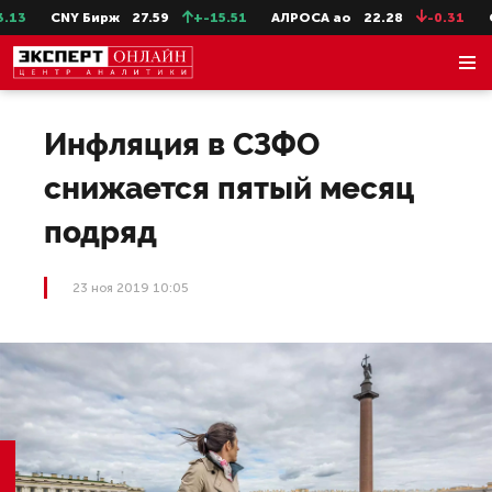
CNY Бирж
27.59
+-15.51
АЛРОСА ао
22.28
-0.31
Сев
Инфляция в СЗФО
снижается пятый месяц
подряд
23 ноя 2019 10:05