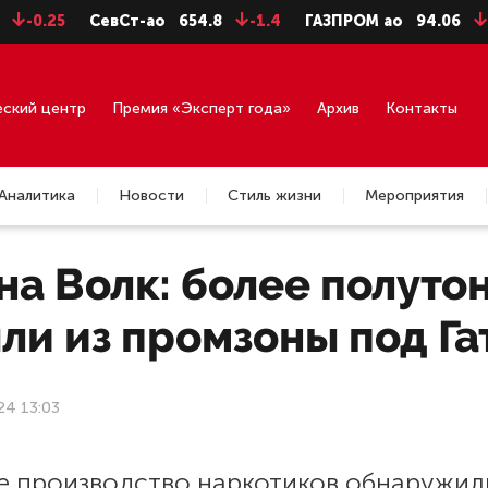
25
СевСт-ао
654.8
-1.4
ГАЗПРОМ ао
94.06
-0.99
еский центр
Премия «Эксперт года»
Архив
Контакты
Аналитика
Новости
Стиль жизни
Мероприятия
а Волк: более полуто
ли из промзоны под Г
24 13:03
е производство наркотиков обнаружил