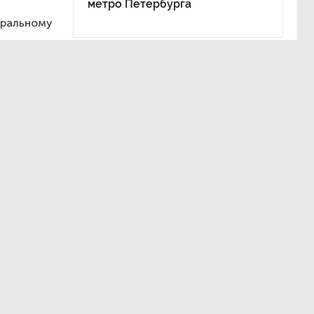
метро Петербурга
тральному
а полиции
а ГАИ
ного