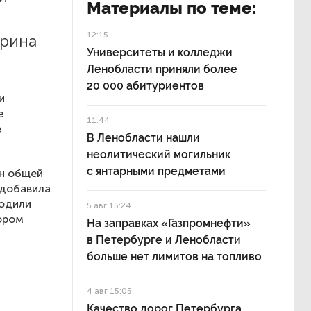
Материалы по теме:
12:15
Ирина
Университеты и колледжи
Ленобласти приняли более
20 000 абитуриентов
и
е
11:44
е
В Ленобласти нашли
неолитический могильник
с янтарными предметами
он общей
 добавила
водили
5 авг 15:24
ором
На заправках «Газпромнефти»
в Петербурге и Ленобласти
больше нет лимитов на топливо
4 авг 15:05
Качество дорог Петербурга