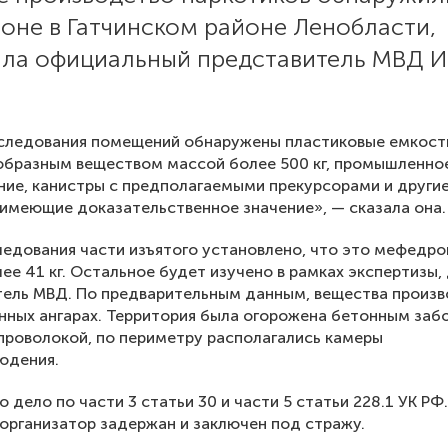
оне в Гатчинском районе Ленобласти,
ла официальный представитель МВД 
бследования помещений обнаружены пластиковые емкост
образным веществом массой более 500 кг, промышленно
ие, канистры с предполагаемыми прекурсорами и други
имеющие доказательственное значение», — сказала она.
ледования части изъятого установлено, что это мефедр
ее 41 кг. Остальное будет изучено в рамках экспертизы,
тель МВД. По предварительным данным, вещества произ
нных ангарах. Территория была огорожена бетонным заб
проволокой, по периметру располагались камеры
юдения.
 дело по части 3 статьи 30 и части 5 статьи 228.1 УК РФ.
организатор задержан и заключен под стражу.