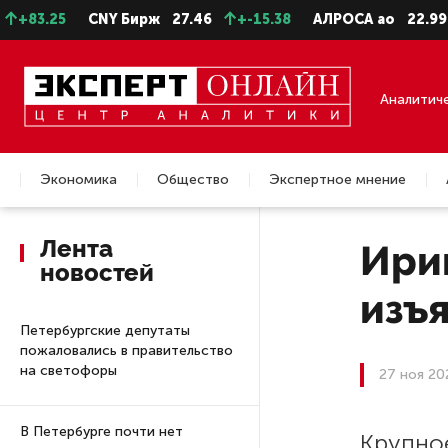
.25
CNY Бирж
27.46
+-15.38
АЛРОСА ао
22.99
-0.
Аналитич
Экономика
Общество
Экспертное мнение
Недвижимость
Лента
Ирин
новостей
изъя
Петербургские депутаты
пожаловались в правительство
на светофоры
27 ноя 20
В Петербурге почти нет
Крупно