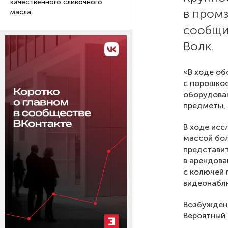
качественного сливочного
в промз
масла
сообщи
Волк.
«В ходе о
с порошко
оборудован
предметы, 
В ходе исс
массой бол
представи
в арендова
с колючей 
видеонабл
Возбуждено
Вероятный 