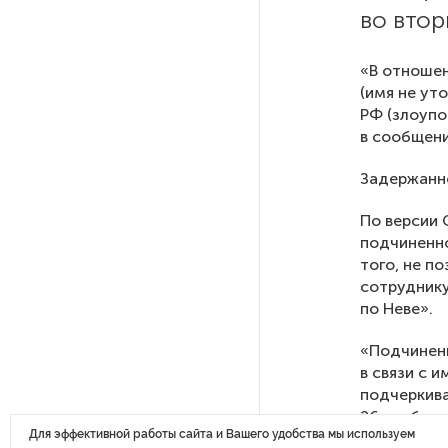
для борьбы с обледенением
во втор
на энергосетях
«В отношен
Экс-полицейского
(имя не ут
подозревают в убийстве
РФ (злоуп
знакомого в Петербурге 2 года
в сообщени
назад
Задержанно
РГПУ им. А. И. Герцена начнет
По версии 
новые образовательные
подчиненн
проекты с китайскими вузами
того, не п
сотруднику
по Неве».
В Петербурге поймали
молодого администратора
«Подчиненн
колл-центра мошенников
в связи с 
подчеркива
Петербургские метростроевцы
26 ноября 
оценили идею строительства
Для эффективной работы сайта и Вашего удобства мы используем
провели об