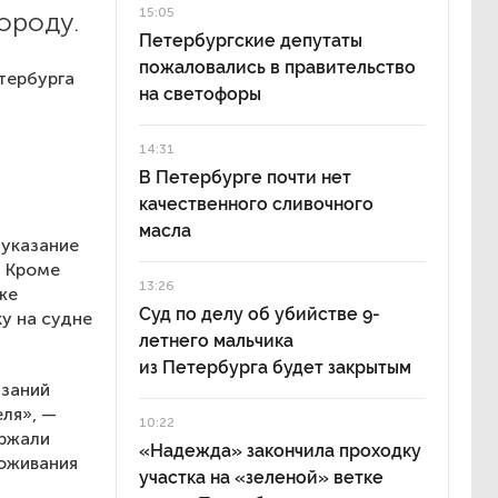
15:05
ороду.
Петербургские депутаты
пожаловались в правительство
тербурга
на светофоры
14:31
В Петербурге почти нет
качественного сливочного
масла
 указание
. Кроме
13:26
же
Суд по делу об убийстве 9-
у на судне
летнего мальчика
из Петербурга будет закрытым
азаний
ля», —
10:22
ержали
«Надежда» закончила проходку
роживания
участка на «зеленой» ветке