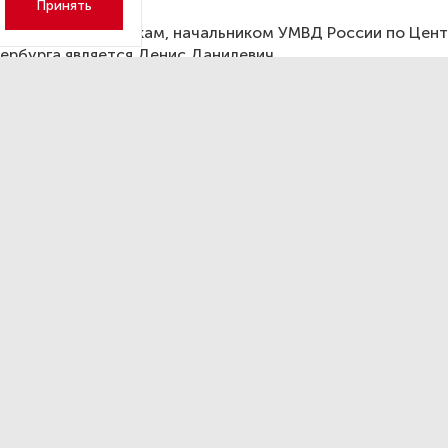
Принять
открытым источникам, начальником УМВД России по Цен
ербурга является Денис Данилевич.
лось, в октябре были задержаны заместитель начальник
нтральному району Руслан Сентемов и начальник отдел
льному району Петербурга Андрей Тимошенко.
н высказался о доле аварий
я в Архангельской области