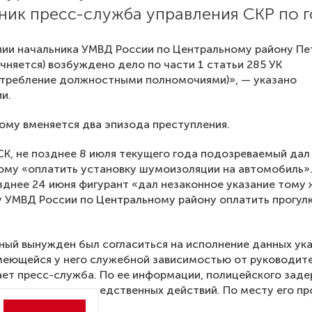
ник пресс-служба управления СКР по г
ии начальника УМВД России по Центральному району Пе
очняется) возбуждено дело по части 1 статьи 285 УК
отребление должностными полномочиями)», — указано
и.
му вменяется два эпизода преступления.
СК, не позднее 8 июля текущего года подозреваемый дал
ому «оплатить установку шумоизоляции на автомобиль»
озднее 24 июня фигурант «дал незаконное указание тому 
 УМВД России по Центральному району оплатить прогулк
ый вынужден был согласиться на исполнение данных ук
имеющейся у него служебной зависимостью от руководите
ет пресс-служба. По ее информации, полицейского зад
и доставили для следственных действий. По месту его п
ыск.