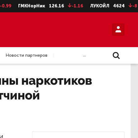
ГМКНорНик
126.16
-1.16
ЛУКОЙЛ
4624
-8
НЛМ
...
Новости партнеров
нны наркотиков
атчиной
и