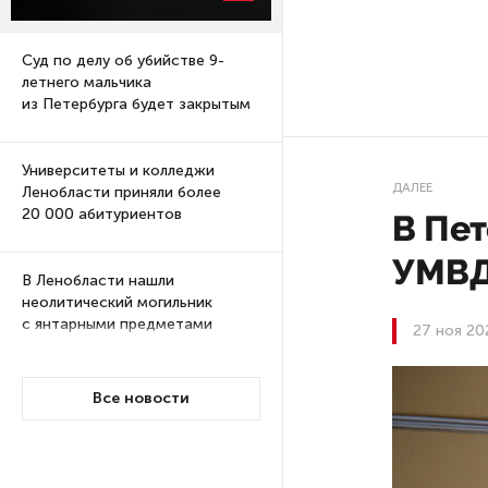
Суд по делу об убийстве 9-
летнего мальчика
из Петербурга будет закрытым
Университеты и колледжи
ДАЛЕЕ
Ленобласти приняли более
20 000 абитуриентов
В Пе
УМВД
В Ленобласти нашли
неолитический могильник
с янтарными предметами
27 ноя 20
«Надежда» закончила
Все новости
проходку участка на «зеленой»
ветке метро Петербурга