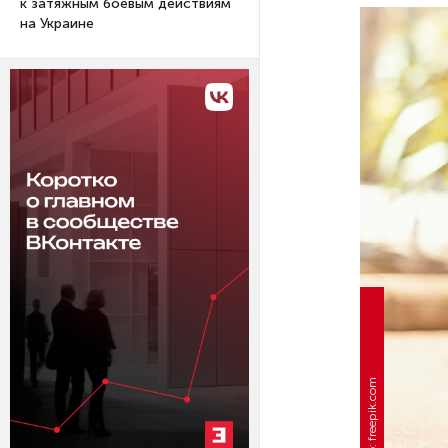
к затяжным боевым действиям
на Украине
Фото: freepik.com