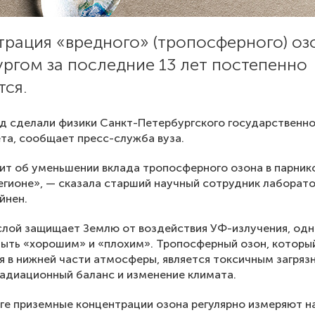
трация «вредного» (тропосферного) оз
ргом за последние 13 лет постепенно
тся.
д сделали физики Санкт-Петербургского государственно
та, сообщает пресс-служба вуза.
ит об уменьшении вклада тропосферного озона в парник
егионе», — сказала старший научный сотрудник лаборат
йнен.
лой защищает Землю от воздействия УФ-излучения, одн
ыть «хорошим» и «плохим». Тропосферный озон, которы
 в нижней части атмосферы, является токсичным загряз
радиационный баланс и изменение климата.
ге приземные концентрации озона регулярно измеряют н