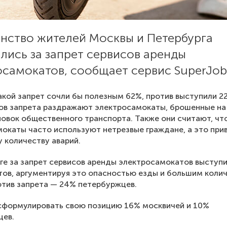
нство жителей Москвы и Петербурга
лись за запрет сервисов аренды
самокатов, сообщает сервис SuperJob.
акой запрет сочли бы полезным 62%, против выступили 2
ов запрета раздражают электросамокаты, брошенные на
новок общественного транспорта. Также они считают, чт
окаты часто используют нетрезвые граждане, а это при
 количеству аварий.
ге за запрет сервисов аренды электросамокатов выступ
ов, аргументируя это опасностью езды и большим коли
отив запрета — 24% петербуржцев.
сформулировать свою позицию 16% москвичей и 10%
цев.