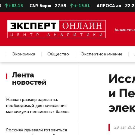
.13
CNY Бирж
27.59
+-15.51
АЛРОСА ао
22.28
-0.
Аналитич
Экономика
Общество
Экспертное мнение
Недвижимость
Лента
Исс
новостей
и Пе
Назван размер зарплаты,
эле
необходимый для начисления
максимума пенсионных баллов
29 авг 20
Россиян призвали готовиться