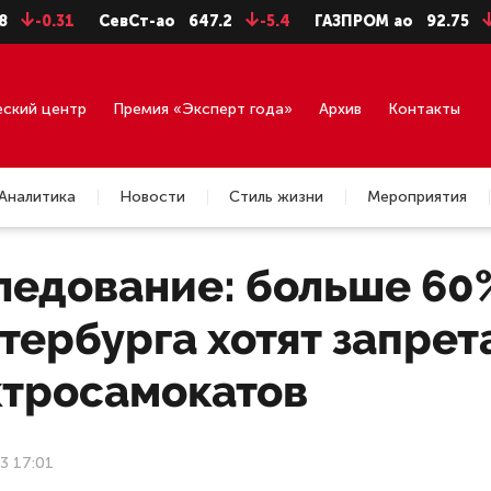
31
СевСт-ао
647.2
-5.4
ГАЗПРОМ ао
92.75
-0.71
еский центр
Премия «Эксперт года»
Архив
Контакты
Аналитика
Новости
Стиль жизни
Мероприятия
ледование: больше 60
тербурга хотят запре
ктросамокатов
23 17:01