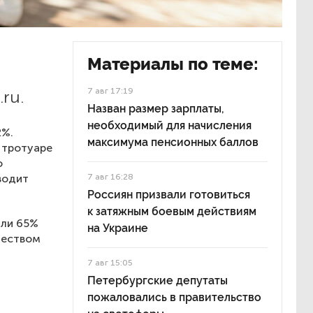
Материалы по теме:
7 авг 17:19
ru.
Назван размер зарплаты,
необходимый для начисления
2%.
максимума пенсионных баллов
 тротуаре
о
водит
7 авг 16:28
Россиян призвали готовиться
к затяжным боевым действиям
или 65%
на Украине
чеством
7 авг 15:05
Петербургские депутаты
пожаловались в правительство