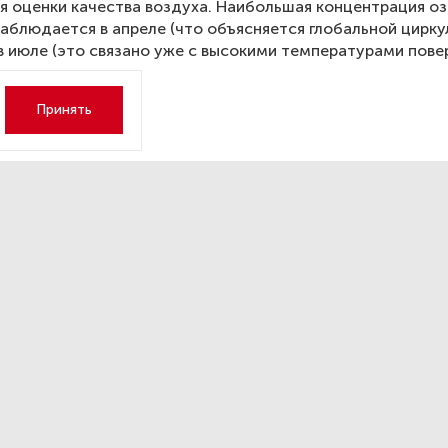
я оценки качества воздуха. Наибольшая концентрация о
наблюдается в апреле (что объясняется глобальной цирк
 в июле (это связано уже с высокими температурами пове
Принять
ревней новгородской мосто
ружили сотни ценных монет