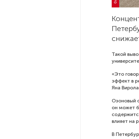
РГПУ им. А. И. Герцена начнет
Концен
новые образовательные
проекты с китайскими вузами
Петербу
снижае
В Петербурге поймали
молодого администратора
Такой выво
колл-центра мошенников
университе
«Это говор
Петербургские метростроевцы
эффект в р
оценили идею строительства
Яна Вирола
лифта на станции
«Театральная»
Озоновый с
он может б
содержится
Поступило предложение
по пятницам освобождать
влияет на 
от работы одиноких россиянок
старше 28 лет
В Петербур