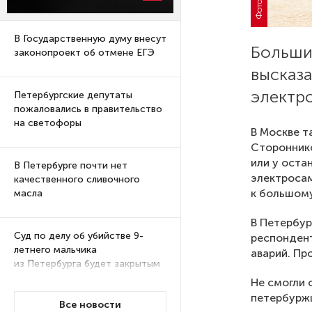
В Государственную думу внесут
Больши
законопроект об отмене ЕГЭ
высказа
электро
Петербургские депутаты
пожаловались в правительство
на светофоры
В Москве т
Сторонник
или у оста
В Петербурге почти нет
электросам
качественного сливочного
к большому
масла
В Петербур
Суд по делу об убийстве 9-
респондент
летнего мальчика
аварий. Пр
из Петербурга будет закрытым
Не смогли 
петербурж
Все новости
Университеты и колледжи