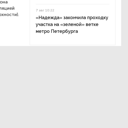
зона
уляцией
7 авг 10:22
рхности).
«Надежда» закончила проходку
участка на «зеленой» ветке
метро Петербурга
вой