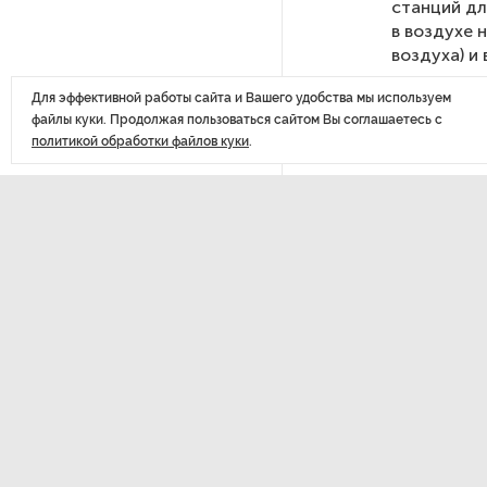
станций дл
в воздухе 
После атаки ВСУ в Самарской
воздуха) и
области склад Wildberries почти
полностью сгорел
Для эффективной работы сайта и Вашего удобства мы используем
файлы куки. Продолжая пользоваться сайтом Вы соглашаетесь с
политикой обработки файлов куки
.
На заправках «Газпромнефти»
в Петербурге и Ленобласти
больше нет лимитов на топливо
По решению Путина в России
ДАЛЕЕ
будут мониторить цены
На д
на продукты
обна
Власти Петербурга заявили
о «скоординированных атаках»
на аккаунты депутатов
Последние
Стала известна программа