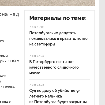
она над
Материалы по теме:
7 авг 15:05
Петербургские депутаты
пожаловались в правительство
го
на светофоры
овый
7 авг 14:31
ории СПбГУ
В Петербурге почти нет
качественного сливочного
масла
ако
й
7 авг 13:26
нителем,
Суд по делу об убийстве 9-
летнего мальчика
а ряде
из Петербурга будет закрытым