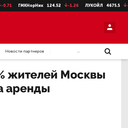
ГМКНорНик
124.52
-1.26
ЛУКОЙЛ
4675.5
-28.5
...
Новости партнеров
% жителей Москвы
та аренды