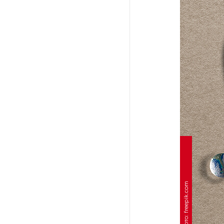
На выборах в Госдуму «Единая
Россия» будет первой
в бюллетене
В Петербурге на торги
выставили «Вечера на хуторе
близ Диканьки»
До конца года в Мурманской
области установят системы
для борьбы с обледенением
на энергосетях
Фото: freepik.com
Экс-полицейского
подозревают в убийстве
знакомого в Петербурге 2 года
назад