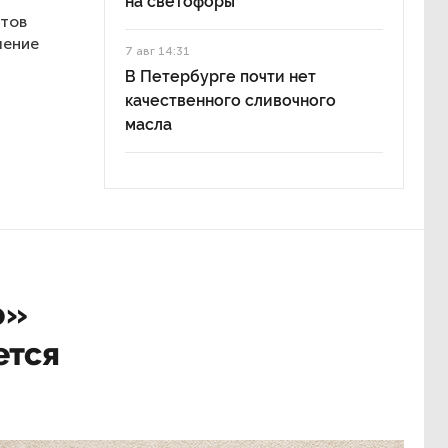
на светофоры
нтов
ление
7 авг 14:31
В Петербурге почти нет
качественного сливочного
масла
о»
ется