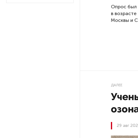
Ленобласти приняли более
Опрос был 
20 000 абитуриентов
в возрасте
Москвы и С
В Ленобласти нашли
неолитический могильник
с янтарными предметами
«Надежда» закончила
проходку участка на «зеленой»
ветке метро Петербурга
ДАЛЕЕ
Стало известно о сети
Учен
по распространению в России
фейков
озон
Аналитики рассказали о ценах
29 авг 202
июля на новые легковушки
в России