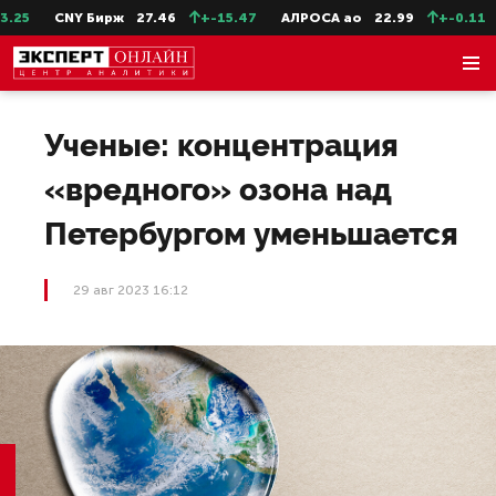
25
CNY Бирж
27.46
+-15.47
АЛРОСА ао
22.99
+-0.11
Ученые: концентрация
«вредного» озона над
Петербургом уменьшается
29 авг 2023 16:12