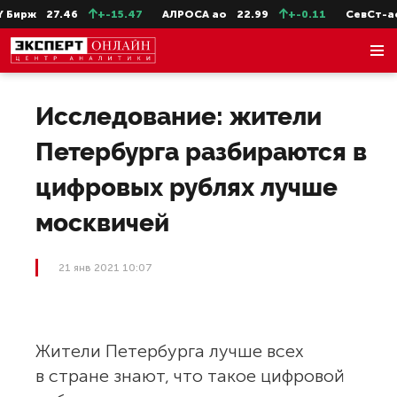
Бирж
27.46
+-15.47
АЛРОСА ао
22.99
+-0.11
СевСт-ао
Исследование: жители
Петербурга разбираются в
цифровых рублях лучше
москвичей
21 янв 2021 10:07
Жители Петербурга лучше всех
в стране знают, что такое цифровой