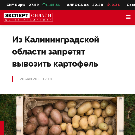
CNY Бирж
27.59
+-15.51
АЛРОСА ао
22.28
-0.31
СевСт-
Из Калининградской
области запретят
вывозить картофель
28 мая 2025 12:18