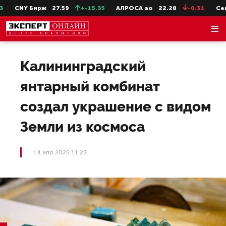
CNY Бирж
27.59
+-15.35
АЛРОСА ао
22.28
-0.31
СевСт
Калининградский
янтарный комбинат
создал украшение с видом
Земли из космоса
14 апр 2025 11:23