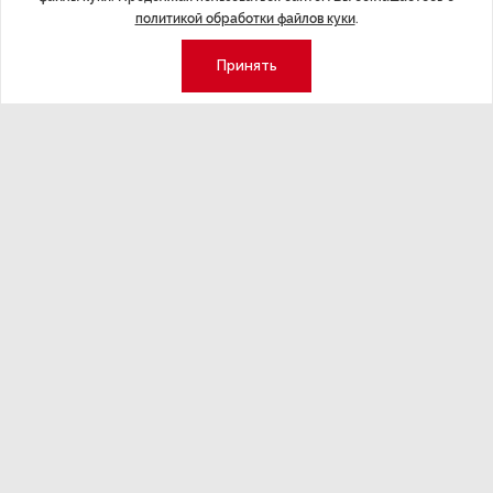
Ледоколы этого проекта предназначены для проводки
политикой обработки файлов куки
.
судов в Арктике, на участках от Енисея и Обской губы,
Принять
для буксировки судов и других плавучих сооружений
во льдах и на чистой воде, а также решения других
задач. Мощность ледоколов — 60 МВт.
ДАЛЕЕ
В Госдуме утверждают, что Эстония
намеренно создает риски для
Калининградской области
Последние материалы