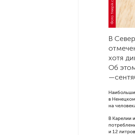
Фото: freepik.com
РГПУ им. А. И. Герцена начнет
новые образовательные
проекты с китайскими вузами
В Севе
В Петербурге поймали
отмече
молодого администратора
хотя д
колл-центра мошенников
Об этом
Петербургские метростроевцы
—сентя
оценили идею строительства
лифта на станции
Наибольшие
«Театральная»
в Ненецком
на человека
Поступило предложение
по пятницам освобождать
В Карелии 
от работы одиноких россиянок
потреблени
старше 28 лет
и 12 литро