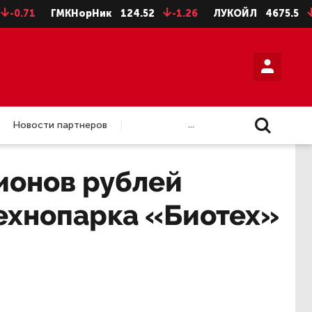
ГМКНорНик
124.52
-1.26
ЛУКОЙЛ
4675.5
-28.5
...
Новости партнеров
ионов рублей
технопарка «Биотех»