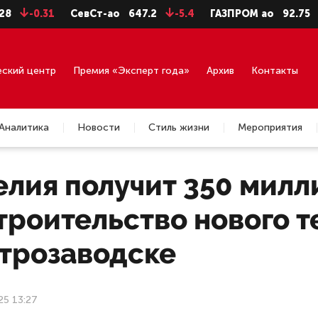
0.31
СевСт-ао
647.2
-5.4
ГАЗПРОМ ао
92.75
-0.71
еский центр
Премия «Эксперт года»
Архив
Контакты
Аналитика
Новости
Стиль жизни
Мероприятия
елия получит 350 милл
троительство нового 
етрозаводске
25 13:27