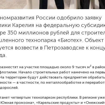
номразвития России одобрило заявку
лики Карелия на федеральную субсиди
ре 350 миллионов рублей для строите
ленного технопарка «Биотех». Объект
ется возвести в Петрозаводске к конц
да.
разместят на участке площадью около 9 тысяч м² в райо
лотилии. Начало строительных работ намечено на перв
 На территории будут действовать предприятия обраба
ости — в частности, по металлообработке и переработ
дорослей.
танет четвертым технопарком республики. В регионе уж
Южная промзона», «Карельские продукты» и «Онежский»