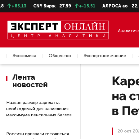
3.13
CNY Бирж
27.59
+-15.51
АЛРОСА ао
22.28
-
Аналитич
Экономика
Общество
Экспертное мнение
Недвижимость
Лента
Кар
новостей
на с
Назван размер зарплаты,
в П
необходимый для начисления
максимума пенсионных баллов
20 окт 20
Россиян призвали готовиться