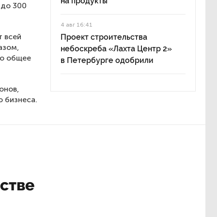
на продукты
 до 300
4 авг 16:41
т всей
Проект строительства
азом,
небоскреба «Лахта Центр 2»
но общее
в Петербурге одобрили
онов,
 бизнеса.
стве