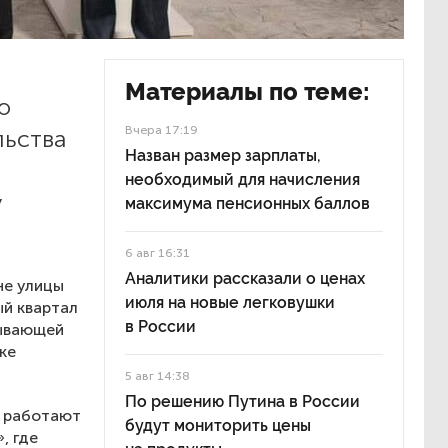
Материалы по теме:
ю
Вчера 17:19
льства
Назван размер зарплаты,
необходимый для начисления
у
максимума пенсионных баллов
6 авг 16:31
Аналитики рассказали о ценах
не улицы
июля на новые легковушки
ый квартал
в России
тывающей
ке
5 авг 14:38
По решению Путина в России
е работают
будут мониторить цены
, где