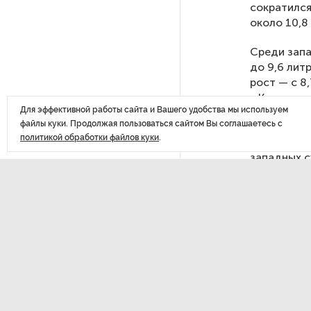
сократился
около 10,8
После атаки ВСУ в Самарской
области склад Wildberries почти
Среди запа
полностью сгорел
до 9,6 лит
рост — с 8
в Калининг
На заправках «Газпромнефти»
Для эффективной работы сайта и Вашего удобства мы используем
на человек
в Петербурге и Ленобласти
файлы куки. Продолжая пользоваться сайтом Вы соглашаетесь с
больше нет лимитов на топливо
политикой обработки файлов куки
.
По оценке 
западных с
По решению Путина в России
привычек и
будут мониторить цены
на продукты
Власти Петербурга заявили
ДАЛЕЕ
о «скоординированных атаках»
В Но
на аккаунты депутатов
памя
Стала известна программа