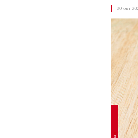
20 окт 20
На выборах в Госдуму «Единая
Россия» будет первой
в бюллетене
В Петербурге на торги
выставили «Вечера на хуторе
близ Диканьки»
До конца года в Мурманской
области установят системы
для борьбы с обледенением
на энергосетях
Экс-полицейского
подозревают в убийстве
знакомого в Петербурге 2 года
назад