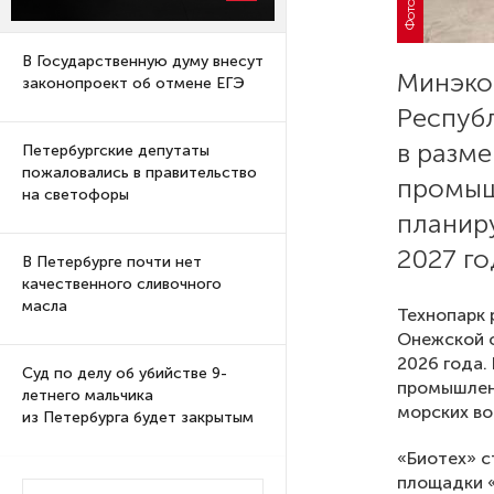
В Государственную думу внесут
Минэко
законопроект об отмене ЕГЭ
Респуб
в разме
Петербургские депутаты
пожаловались в правительство
промыш
на светофоры
планиру
2027 го
В Петербурге почти нет
качественного сливочного
масла
Технопарк 
Онежской ф
2026 года.
Суд по делу об убийстве 9-
промышленн
летнего мальчика
морских во
из Петербурга будет закрытым
«Биотех» с
площадки «
Университеты и колледжи