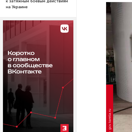
к затяжным боевым действиям
на Украине
Фото: gov.karelia.ru