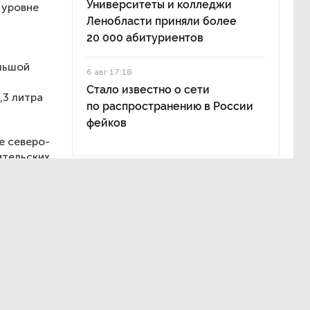
Университеты и колледжи
 уровне
Ленобласти приняли более
20 000 абитуриентов
ольшой
6 авг 17:18
Стало известно о сети
,3 литра
по распространению в России
фейков
е северо-
ительских
т