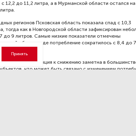
 с 12,2 до 11,2 литра, а в Мурманской области остался на
 литра.
дных регионов Псковская область показала спад с 10,3
ра, тогда как в Новгородской области зафиксирован неб
,7 до 9 литров. Самые низкие показатели отмечены
радской области, где потребление сократилось с 8,4 до 7
а.
Принять
ведомства, тенденция к снижению заметна в большинств
убъектов, что может быть связано с изменением потреб
 усилением контроля за продажей алкоголя.
вгородской области открою
тник летчикам, снабжавшим