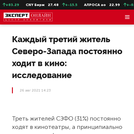
+83.29
CNY Бирж
27.48
+-15.5
АЛРОСА ао
22.99
+-0.11
Каждый третий житель
Северо-Запада постоянно
ходит в кино:
исследование
26 авг 2021 14:23
Треть жителей СЗФО (31%) постоянно
ходят в кинотеатры, а принципиально