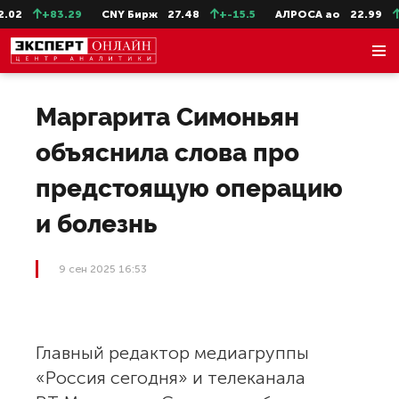
02
+83.29
CNY Бирж
27.48
+-15.5
АЛРОСА ао
22.99
+
Маргарита Симоньян
объяснила слова про
предстоящую операцию
и болезнь
9 сен 2025 16:53
Главный редактор медиагруппы
«Россия сегодня» и телеканала