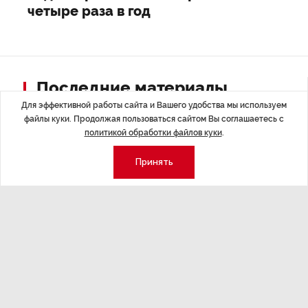
четыре раза в год
Последние материалы
Для эффективной работы сайта и Вашего удобства мы используем
файлы куки. Продолжая пользоваться сайтом Вы соглашаетесь с
политикой обработки файлов куки
.
Принять
ЭКСПЕРТНОЕ МНЕНИЕ
,17:23
НОВОСТИ ПА
Евгений Барановский: «Рынок
ТРЦ «Гал
видит в Ленинградской области
городско