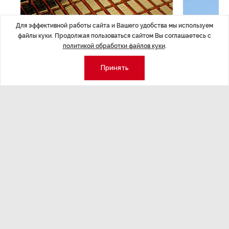
Для эффективной работы сайта и Вашего удобства мы используем
файлы куки. Продолжая пользоваться сайтом Вы соглашаетесь с
политикой обработки файлов куки
.
Принять
ЭКОНОМИКА
,Вчера 14:44
ОБЩЕСТВО
,В
Курс на растущую
Картина н
волатильность?
августа
ные
Министерство финансов РФ наращивает покупку
Рассказываем 
золота в резервы.
и мире, которы
августа — от т
строительства 