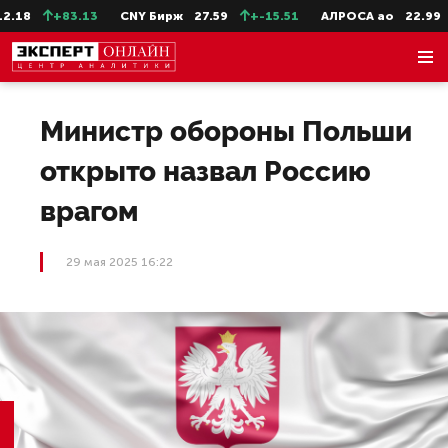
18
+83.13
CNY Бирж
27.59
+-15.51
АЛРОСА ао
22.99
Министр обороны Польши
открыто назвал Россию
врагом
29 мая 2025 16:22