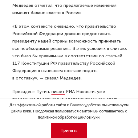
Медведев отметил, что предлагаемые изменения
изменят баланс власти в России.
«В этом контексте очевидно, что правительство
Российской Федерации должно предоставить
президенту нашей страны возможность принимать
все необходимые решения... В этих условиях я считаю,
что было бы правильным в соответствии со статьей
117 Конституции РФ правительству Российской
Федерации в нынешнем составе подать
в отставку», — сказал Медведев.
Президент Путин,
пишет
РИА Новости, уже
предложил подавшему в отставку премьеру стать
Для эффективной работы сайта и Вашего удобства мы используем
заместителем Совета безопасности РФ.
файлы куки. Продолжая пользоваться сайтом Вы соглашаетесь с
Председателем совещательного органа является сам
политикой обработки файлов куки
.
Путин.
Принять
Российская национальная валюта, как и фондовый