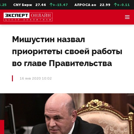
5
CNY Бирж
27.46
+-15.47
АЛРОСА ао
22.99
+-0.11
С
Мишустин назвал
приоритеты своей работы
во главе Правительства
16 янв 2020 10:02