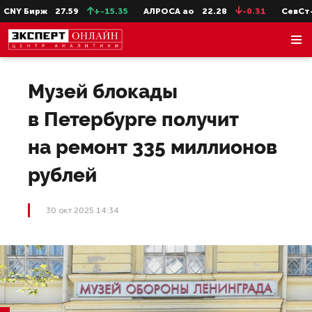
Y Бирж
27.59
+-15.35
АЛРОСА ао
22.28
-0.31
СевСт-ао
Музей блокады
в Петербурге получит
на ремонт 335 миллионов
рублей
30 окт 2025 14:34