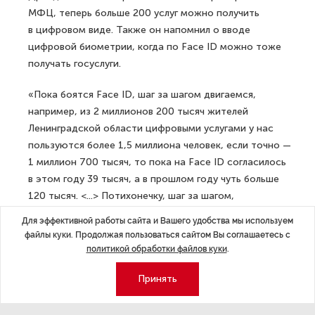
МФЦ, теперь больше 200 услуг можно получить
в цифровом виде. Также он напомнил о вводе
цифровой биометрии, когда по Face ID можно тоже
получать госуслуги.
«Пока боятся Face ID, шаг за шагом двигаемся,
например, из 2 миллионов 200 тысяч жителей
Ленинградской области цифровыми услугами у нас
пользуются более 1,5 миллиона человек, если точно —
1 миллион 700 тысяч, то пока на Face ID согласилось
в этом году 39 тысяч, а в прошлом году чуть больше
120 тысяч. <...> Потихонечку, шаг за шагом,
конечно же, продвигаемся», — заключил Дрозденко.
Для эффективной работы сайта и Вашего удобства мы используем
файлы куки. Продолжая пользоваться сайтом Вы соглашаетесь с
ДАЛЕЕ
политикой обработки файлов куки
.
Путин: РФ готова прекратить боевые
действия в зоне окружения ВСУ для
Принять
СМИ