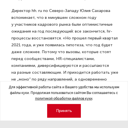
Директор hh. ru по Северо-Западу Юлия Сахарова
вспоминает, что в минувшем сложном году
у участников кадрового рынка были оптимистичные
ожидания на год последующий: все закончится, hr-
процессы восстановятся. «Но прошел первый квартал
2021 года, и уже появилась гипотеза, что год будет
даже сложнее. Потому что вызовы, которые стоят
перед сообществами, HR-специалистами,
компаниями, диверсифицируются и рассыпаются
на разные составляющие. И приходится работать уже
не „моно“ по ряду направлений, а одновременно
во все стороны», — говорит Юлия Сахарова.
Для эффективной работы сайта и Вашего удобства мы используем
файлы куки. Продолжая пользоваться сайтом Вы соглашаетесь с
В свою очередь, директор по персоналу
политикой обработки файлов куки
.
и организационному развитию «Ростелеком-Солар»
Принять
Ирина Самохвалова полагает, отстраняясь
от локальных вызовов подобно пандемийному, что
правильный HR-директор нужен на каждой стадии