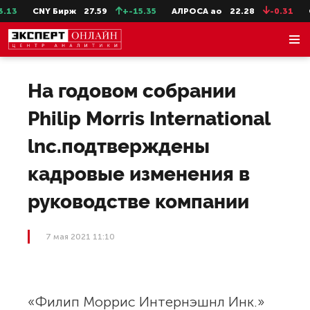
CNY Бирж
27.59
+-15.35
АЛРОСА ао
22.28
-0.31
СевС
На годовом собрании
Philip Morris International
lnc.подтверждены
кадровые изменения в
руководстве компании
7 мая 2021 11:10
«Филип Моррис Интернэшнл Инк.»