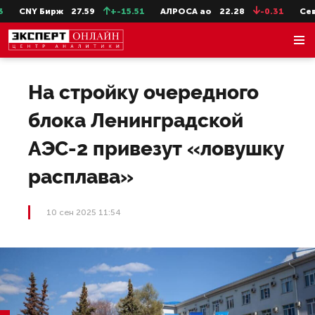
CNY Бирж
27.59
+-15.51
АЛРОСА ао
22.28
-0.31
СевСт
На стройку очередного
блока Ленинградской
АЭС-2 привезут «ловушку
расплава»
10 сен 2025 11:54