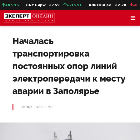
+83.13
CNY Бирж
27.59
+-15.51
АЛРОСА ао
22.28
-0.31
Началась
транспортировка
постоянных опор линий
электропередачи к месту
аварии в Заполярье
28 янв 2026 11:52