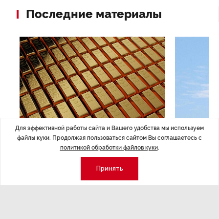
Последние материалы
Для эффективной работы сайта и Вашего удобства мы используем
файлы куки. Продолжая пользоваться сайтом Вы соглашаетесь с
ЭКОНОМИКА
,Вчера 14:44
ОБЩЕСТВО
,В
политикой обработки файлов куки
.
Курс на растущую
Картина н
волатильность?
августа
Принять
ные
Министерство финансов РФ наращивает покупку
Рассказываем 
золота в резервы.
и мире, которы
августа — от т
строительства 