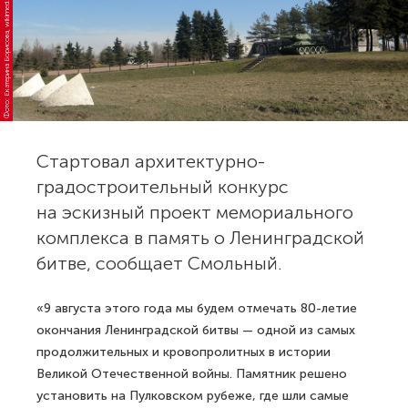
о
т
о:
Е
к
а
т
е
р
и
н
а
Б
о
р
и
с
о
в
а,
wi
ki
m
e
or
di
Стартовал архитектурно-
градостроительный конкурс
на эскизный проект мемориального
комплекса в память о Ленинградской
битве, сообщает Смольный.
«9 августа этого года мы будем отмечать 80-летие
окончания Ленинградской битвы — одной из самых
продолжительных и кровопролитных в истории
Великой Отечественной войны. Памятник решено
установить на Пулковском рубеже, где шли самые