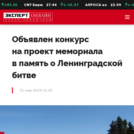
+83.25
CNY Бирж
27.46
+-15.47
АЛРОСА ао
22.99
+-0.1
Объявлен конкурс
на проект мемориала
в память о Ленинградской
битве
21 мар 2024 15:29
Ф
a.
g