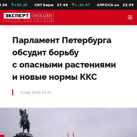
6
+83.25
CNY Бирж
27.46
+-15.47
АЛРОСА ао
22.99
+
Парламент Петербурга
обсудит борьбу
с опасными растениями
и новые нормы ККС
3 мар 2026 14:31