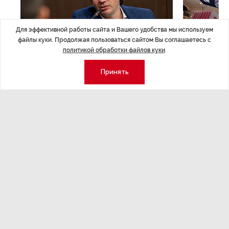
Для эффективной работы сайта и Вашего удобства мы используем
файлы куки. Продолжая пользоваться сайтом Вы соглашаетесь с
политикой обработки файлов куки
.
Принять
ЭКСПЕРТНОЕ МНЕНИЕ
,Вчера 17:23
НОВОСТИ ПА
Евгений Барановский: «Рынок
ТРЦ «Гал
видит в Ленинградской области
городско
долгосрочную перспективу»
Трансформация
конкуренции с
Интервью с вице-губернатором Ленинградской
области Евгением Барановским.
Экономика
Стиль жизни