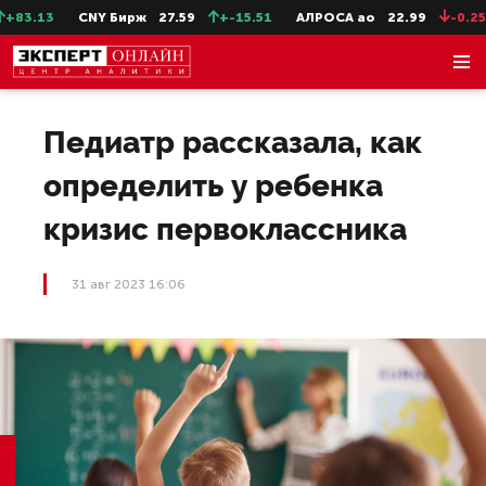
83.13
CNY Бирж
27.59
+-15.51
АЛРОСА ао
22.99
-0.25
Педиатр рассказала, как
определить у ребенка
кризис первоклассника
31 авг 2023 16:06