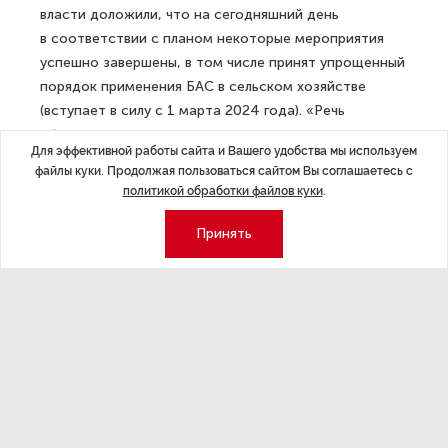
власти доложили, что на сегодняшний день
в соответствии с планом некоторые мероприятия
успешно завершены, в том числе принят упрощенный
порядок применения БАС в сельском хозяйстве
(вступает в силу с 1 марта 2024 года). «Речь
об уведомительном порядке и возможности
Для эффективной работы сайта и Вашего удобства мы используем
свободной эксплуатации в отдельных зонах на высоте
файлы куки. Продолжая пользоваться сайтом Вы соглашаетесь с
до 150 м», — уточнили в секретариате.
политикой обработки файлов куки
.
ДАЛЕЕ
Принять
Заложен первый камень: стартовала
активная фаза строительства «ИТМО
Хайпарка»
Последние материалы