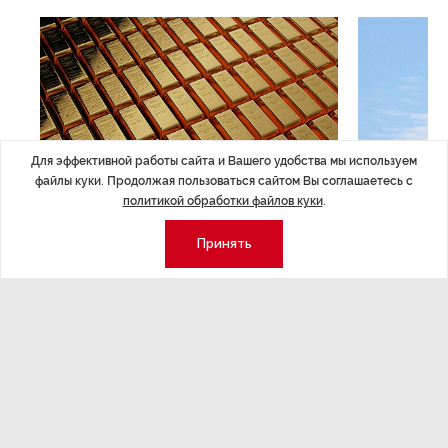
Для эффективной работы сайта и Вашего удобства мы используем
файлы куки. Продолжая пользоваться сайтом Вы соглашаетесь с
политикой обработки файлов куки
.
ЭКОНОМИКА
,7 авг 14:44
ОБЩЕСТВО
,7
Принять
Курс на растущую
Картина н
волатильность?
августа
ные
Министерство финансов РФ наращивает покупку
Рассказываем 
золота в резервы.
и мире, которы
августа — от т
строительства 