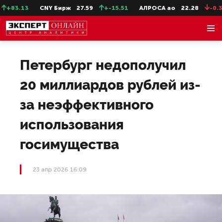
+83.13
CNY Бирж
27.59
+-15.51
АЛРОСА ао
22.28
-0.31
Петербург недополучил
20 миллиардов рублей из-
за неэффективного
использования
госимущества
23 апр 2026 16:09