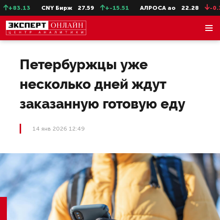
+83.13
CNY Бирж
27.59
+-15.51
АЛРОСА ао
22.28
-0.31
Петербуржцы уже
несколько дней ждут
заказанную готовую еду
14 янв 2026 12:49