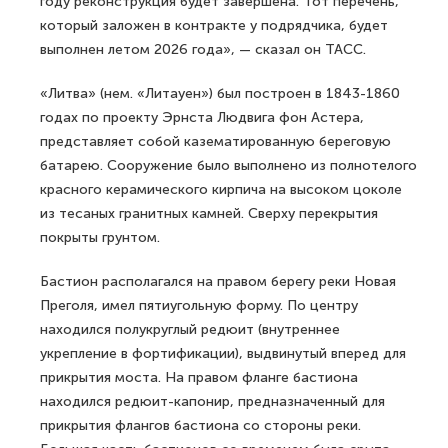
году реконструкция будет завершена. Тот перечень,
который заложен в контракте у подрядчика, будет
выполнен летом 2026 года», — сказал он ТАСС.
«Литва» (нем. «Литауен») был построен в 1843-1860
годах по проекту Эрнста Людвига фон Астера,
представляет собой казематированную береговую
батарею. Сооружение было выполнено из полнотелого
красного керамического кирпича на высоком цоколе
из тесаных гранитных камней. Сверху перекрытия
покрыты грунтом.
Бастион располагался на правом берегу реки Новая
Преголя, имел пятиугольную форму. По центру
находился полукруглый редюит (внутреннее
укрепление в фортификации), выдвинутый вперед для
прикрытия моста. На правом фланге бастиона
находился редюит-капонир, предназначенный для
прикрытия флангов бастиона со стороны реки.