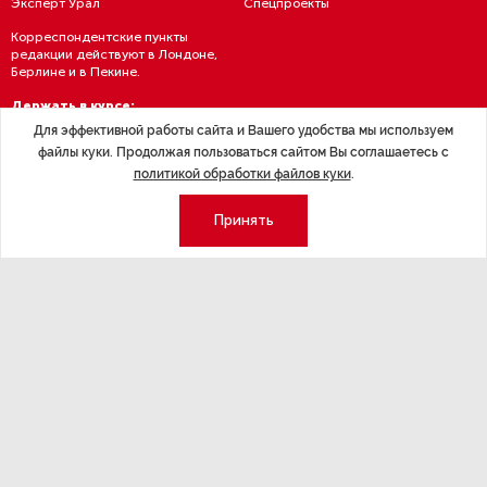
Эксперт Урал
Спецпроекты
Корреспондентские пункты
редакции действуют в Лондоне,
Берлине и в Пекине.
Держать в курсе:
Для эффективной работы сайта и Вашего удобства мы используем
файлы куки. Продолжая пользоваться сайтом Вы соглашаетесь с
политикой обработки файлов куки
.
Принять
Политика конфиденциальности
Условия использования материалов
Политика обработки персданных
Договор — публичная оферта
RSS подписка
© 1995—2026 Группа «Эксперт» — Северо-Запад