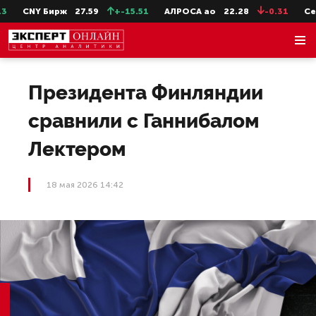
CNY Бирж
27.59
+-15.51
АЛРОСА ао
22.28
-0.31
СевС
Президента Финляндии
сравнили с Ганнибалом
Лектером
18 мая 2026 14:42