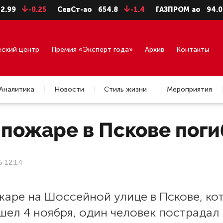
9
-0.25
СевСт-ао
654.8
-1.4
ГАЗПРОМ ао
94.06
еский центр
Премия «Эксперт года»
Архив
Контакты
Аналитика
Новости
Стиль жизни
Мероприятия
пожаре в Пскове поги
5 12:14
жаре на Шоссейной улице в Пскове, ко
шел 4 ноября, один человек пострадал