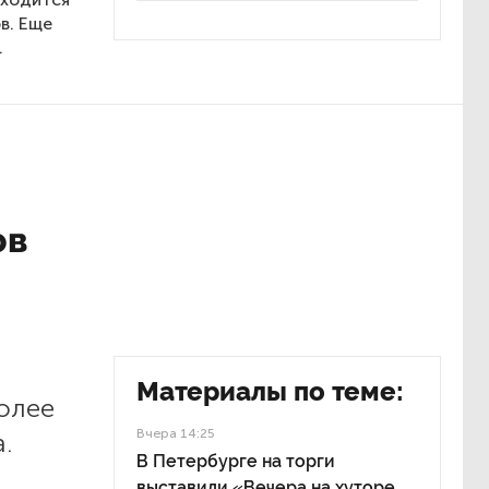
в. Еще
.
ов
Материалы по теме:
олее
Вчера 14:25
.
В Петербурге на торги
выставили «Вечера на хуторе