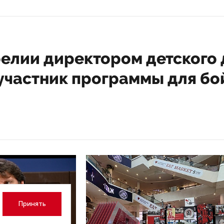
релии директором детского
 участник программы для бо
Принять