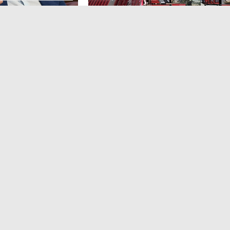
а 17:23
НОВОСТИ ПАРТНЕРОВ
,4 авг 16:41
кий: «Рынок
ТРЦ «Галерея» как модерато
дской области
городской жизни
рспективу»
Трансформация торговых центров в условиях
конкуренции с маркетплейсами.
ором Ленинградской
ким.
Эксперт 2 столицы
Аналитический ц