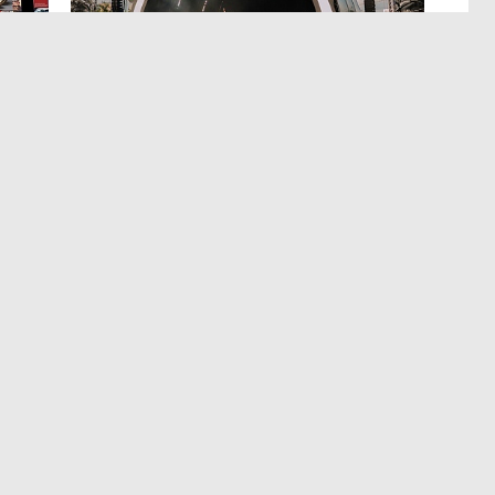
МЕРОПРИЯТИЯ
,4 авг 14:35
р
Успеть все на Пикнике Афиши
x Сбер в Санкт-Петербурге
Полный гид по всем активностям фестиваля.
ентр
Держать в курсе: