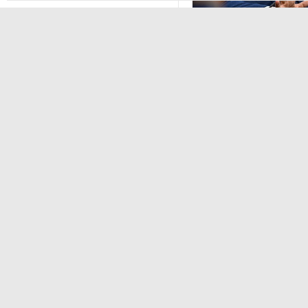
Стала известна программа
празднования 105-летия
Республики Коми
ЭКСПЕРТНОЕ МНЕНИЕ
,Вчер
Путин провел совещание
Евгений Барановс
с руководством
видит в Ленингра
Минобороны РФ: главные
долгосрочную пе
заявления президента
Интервью с вице-губернат
области Евгением Барановс
В Мурманской области создали
приложение для фиксации
Вернуться в начало
инвазионных растений
Петербуржца будут судить
за попытку вынести
из магазина 47 плиток
шоколада
Экономика
Стиль жизни
В Петербурге осудили