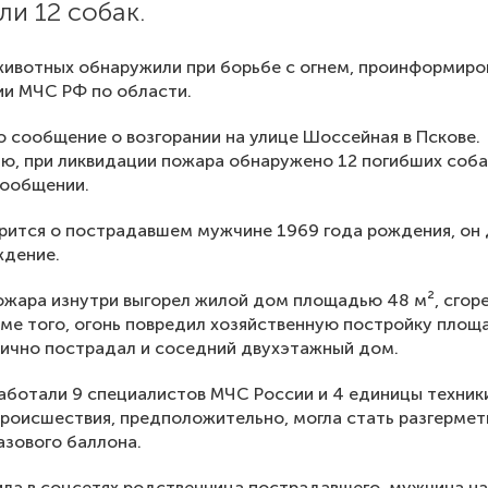
ли 12 собак.
ивотных обнаружили при борьбе с огнем, проинформиро
ии МЧС РФ по области.
 сообщение о возгорании на улице Шоссейная в Пскове.
ю, при ликвидации пожара обнаружено 12 погибших соба
сообщении.
рится о пострадавшем мужчине 1969 года рождения, он
ждение.
ожара изнутри выгорел жилой дом площадью 48 м², сгоре
оме того, огонь повредил хозяйственную постройку пло
тично пострадал и соседний двухэтажный дом.
аботали 9 специалистов МЧС России и 4 единицы техник
роисшествия, предположительно, могла стать разгермет
азового баллона.
ла в соцсетях родственница пострадавшего, мужчина н