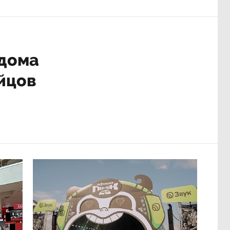
 дома
йцов