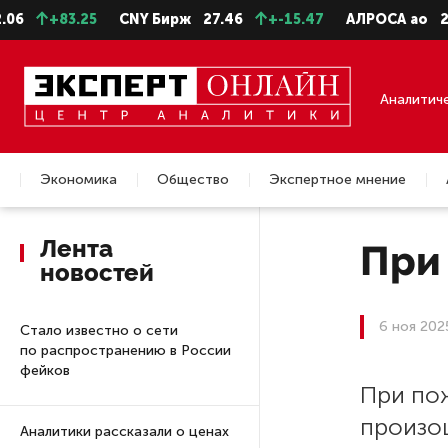
+83.25
CNY Бирж
27.46
+-15.47
АЛРОСА ао
22.9
Аналитич
Экономика
Общество
Экспертное мнение
Недвижимость
Лента
При 
новостей
6 ноя 202
Стало известно о сети
по распространению в России
фейков
При по
произо
Аналитики рассказали о ценах