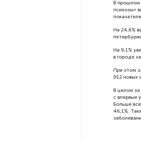
В прошлом 
психозы» в
показателя
РГПУ им. А. И. Герцена начнет
новые образовательные
проекты с китайскими вузами
На 24,6% в
петербуржц
В Петербурге поймали
На 9,1% ув
молодого администратора
в городе з
колл-центра мошенников
При этом з
912 новых 
Петербургские метростроевцы
оценили идею строительства
В целом за
лифта на станции
с впервые 
«Театральная»
Больше все
46,1%. Так
заболевани
Поступило предложение
по пятницам освобождать
от работы одиноких россиянок
старше 28 лет