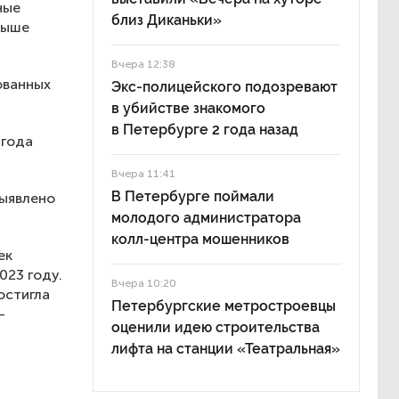
ные
близ Диканьки»
 выше
Вчера 12:38
ованных
Экс-полицейского подозревают
в убийстве знакомого
в Петербурге 2 года назад
 года
Вчера 11:41
В Петербурге поймали
выявлено
молодого администратора
колл-центра мошенников
ек
023 году.
Вчера 10:20
остигла
Петербургские метростроевцы
—
оценили идею строительства
лифта на станции «Театральная»