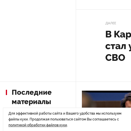
После атаки ВСУ в Самарской
области склад Wildberries почти
ДАЛЕЕ
полностью сгорел
В Ка
стал
На заправках «Газпромнефти»
в Петербурге и Ленобласти
СВО
больше нет лимитов на топливо
По решению Путина в России
будут мониторить цены
на продукты
Последние
материалы
Власти Петербурга заявили
о «скоординированных атаках»
Для эффективной работы сайта и Вашего удобства мы используем
на аккаунты депутатов
файлы куки. Продолжая пользоваться сайтом Вы соглашаетесь с
политикой обработки файлов куки
.