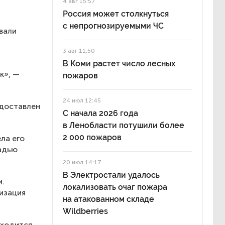
4 авг 15:57
Россия может столкнуться
с непрогнозируемыми ЧС
вали
3 авг 11:50
В Коми растет число лесных
к», —
пожаров
24 июл 12:45
 доставлен
С начала 2026 года
в Ленобласти потушили более
2 000 пожаров
ла его
щадью
20 июл 14:17
В Электростали удалось
и.
локализовать очаг пожара
изация
на атакованном складе
Wildberries
аходится