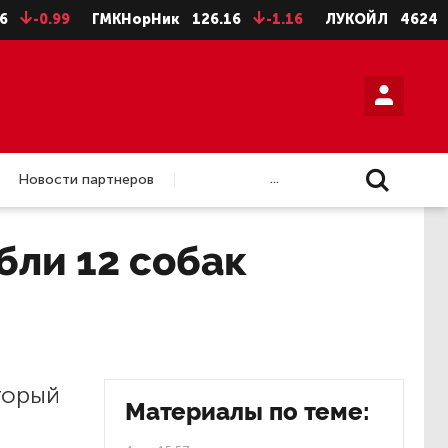
-0.99
ГМКНорНик
126.16
-1.16
ЛУКОЙЛ
4624
-
...
Новости партнеров
бли 12 собак
торый
Материалы по теме: