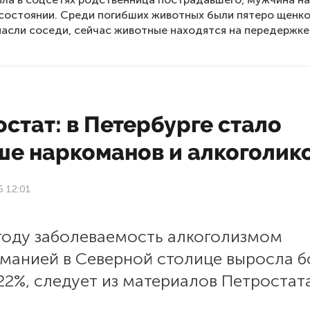
состоянии. Среди погибших животных были пятеро щенко
пасли соседи, сейчас животные находятся на передержке
стат: в Петербурге стало
ше наркоманов и алкоголик
5 12:01
 году заболеваемость алкоголизмом
оманией в Северной столице выросла б
22%, следует из материалов Петростата