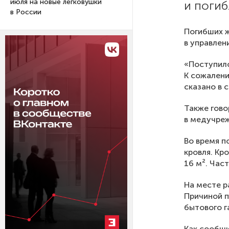
июля на новые легковушки
и погиб
в России
Погибших ж
в управлен
«Поступило
К сожалени
сказано в 
Также гово
в медучре
Во время п
кровля. Кр
16 м². Час
На месте р
Причиной п
бытового г
Как сообщи