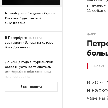
в тяжелом 
11 собак с
На выборах в Госдуму «Единая
Россия» будет первой
в бюллетене
ДАЛЕЕ
В Петербурге на торги
Петро
выставили «Вечера на хуторе
близ Диканьки»
боль
До конца года в Мурманской
6 ноя 202
области установят системы
для борьбы с обледенением
на энергосетях
В 2024
Все новости
и нарк
Экс-полицейского
подозревают в убийстве
чем на 
знакомого в Петербурге 2 года
назад