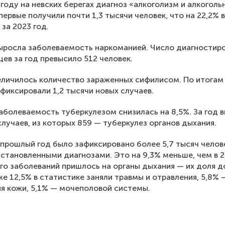
году на невских берегах диагноз «алкоголизм и алкоголь
первые получили почти 1,3 тысячи человек, что на 22,2%
 за 2023 год.
ыросла заболеваемость наркоманией. Число диагностир
ев за год превысило 512 человек.
еличилось количество зараженных сифилисом. По итогам
афиксировали 1,2 тысячи новых случаев.
аболеваемость туберкулезом снизилась на 8,5%. За год 
случаев, из которых 859 — туберкулез органов дыхания.
 прошлый год было зафиксировано более 5,7 тысяч челов
установленными диагнозами. Это на 9,3% меньше, чем в 2
го заболеваний пришлось на органы дыхания — их доля д
же 12,5% в статистике заняли травмы и отравления, 5,8% 
я кожи, 5,1% — мочеполовой системы.