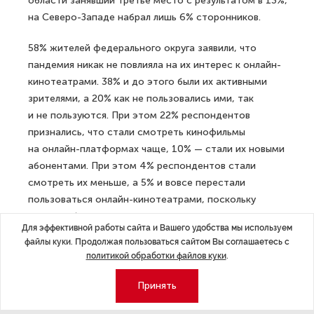
области занявший третье место с результатом в 13%,
на Северо-Западе набрал лишь 6% сторонников.
58% жителей федерального округа заявили, что
пандемия никак не повлияла на их интерес к онлайн-
кинотеатрами. 38% и до этого были их активными
зрителями, а 20% как не пользовались ими, так
и не пользуются. При этом 22% респондентов
признались, что стали смотреть кинофильмы
на онлайн-платформах чаще, 10% — стали их новыми
абонентами. При этом 4% респондентов стали
смотреть их меньше, а 5% и вовсе перестали
пользоваться онлайн-кинотеатрами, поскольку
не хотят больше тратить на них деньги.
Для эффективной работы сайта и Вашего удобства мы используем
файлы куки. Продолжая пользоваться сайтом Вы соглашаетесь с
Идея исключительно бесплатного онлайн-просмотра
политикой обработки файлов куки
.
кино по-прежнему привлекает большинство жителей
Северо-Запада. Ее придерживаются 52% опрошенных,
Принять
тогда как в целом по стране этот показатель