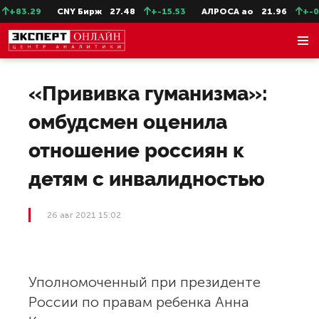
+83.29
CNY Бирж
27.48
+-15.53
АЛРОСА ао
21.96
+-0.5
«Прививка гуманизма»:
омбудсмен оценила
отношение россиян к
детям с инвалидностью
26 авг 2021 15:02
Уполномоченный при президенте
России по правам ребенка Анна