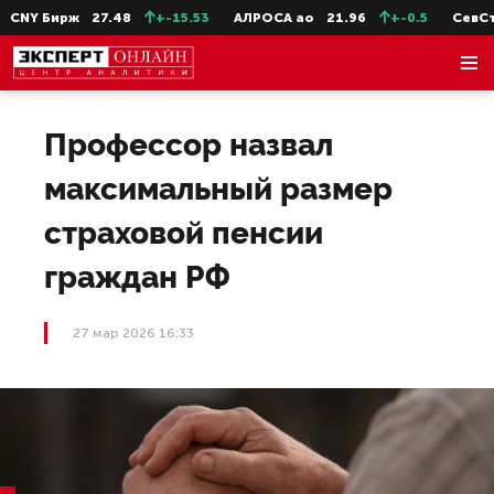
CNY Бирж
27.48
+-15.53
АЛРОСА ао
21.96
+-0.5
СевСт-
Профессор назвал
максимальный размер
страховой пенсии
граждан РФ
27 мар 2026 16:33