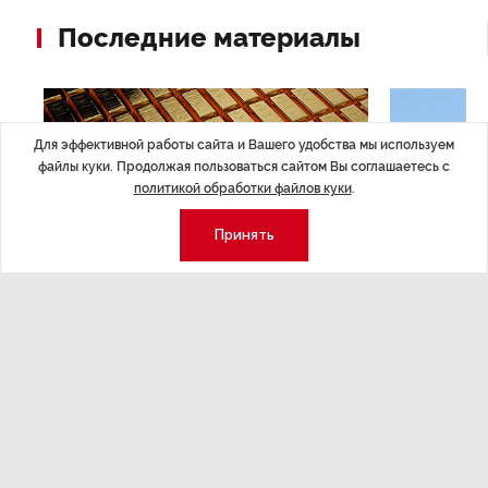
Последние материалы
Для эффективной работы сайта и Вашего удобства мы используем
файлы куки. Продолжая пользоваться сайтом Вы соглашаетесь с
политикой обработки файлов куки
.
Принять
ЭКОНОМИКА
,7 авг 14:44
ОБЩЕСТВО
,7
Курс на растущую
Картина н
волатильность?
августа
ные
Министерство финансов РФ наращивает покупку
Рассказываем 
золота в резервы.
и мире, которы
августа — от т
строительства 