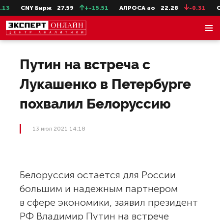
3
CNY Бирж
27.59
+-15.51
АЛРОСА ао
22.28
-0.31
Се
Путин на встреча с
Лукашенко в Петербурге
похвалил Белоруссию
13 июл 2021 14:18
Белоруссия остается для России
большим и надежным партнером
в сфере экономики, заявил президент
РФ Владимир Путин на встрече