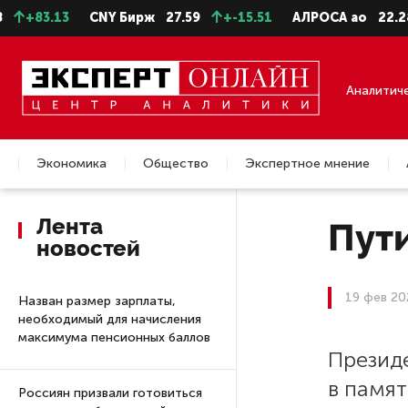
3.13
CNY Бирж
27.59
+-15.51
АЛРОСА ао
22.28
-0
Аналитич
Экономика
Общество
Экспертное мнение
Недвижимость
Лента
Пути
новостей
19 фев 20
Назван размер зарплаты,
необходимый для начисления
максимума пенсионных баллов
Презид
в памя
Россиян призвали готовиться