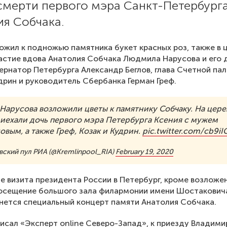
смерти первого мэра Санкт-Петербург
ия Собчака.
ожил к подножью памятника букет красных роз, также в
астие вдова Анатолия Собчака Людмила Нарусова и его 
бернатор Петербурга Александр Беглов, глава Счетной па
дрин и руководитель Сбербанка Герман Греф.
 Нарусова возложили цветы к памятнику Собчаку. На це
риехали дочь первого мэра Петербурга Ксения с мужем
вым, а также Греф, Козак и Кудрин.
pic.twitter.com/cb9i
ский пул РИА (@Kremlinpool_RIA)
February 19, 2020
е визита президента России в Петербург, кроме возложен
осещение большого зала филармонии имени Шостаковича
чнется специальный концерт памяти Анатолия Собчака.
исал
«Эксперт online Северо-Запад», к приезду Владими