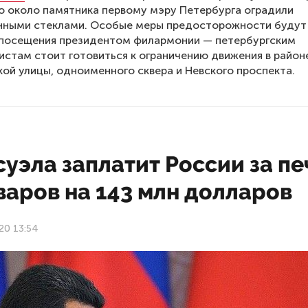
 около памятника первому мэру Петербурга оградили
нными стеклами. Особые меры предосторожности будут
 посещения президентом филармонии — петербургским
стам стоит готовиться к ограничению движения в район
ой улицы, одноименного сквера и Невского проспекта.
уэла заплатит России за пе
варов на 143 млн долларов
20 13:54