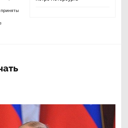
 приняты
е
чать