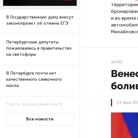
территорию
бронирова
В Государственную думу внесут
и во время
законопроект об отмене ЕГЭ
автомобили
Михайловск
Петербургские депутаты
пожаловались в правительство
на светофоры
ДАЛЕЕ
Венес
В Петербурге почти нет
качественного сливочного
боли
масла
19 фев 20
Суд по делу об убийстве 9-
летнего мальчика
из Петербурга будет закрытым
Все новости
Университеты и колледжи