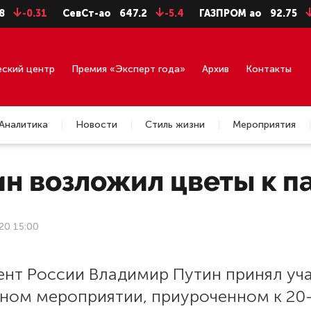
.31
СевСт-ао
647.2
-5.4
ГАЗПРОМ ао
92.75
-0.71
еский центр
Премия «Эксперт года»
Архив
Контакты
Аналитика
Новости
Стиль жизни
Мероприятия
н возложил цветы к п
20 15:00
ент России Владимир Путин принял уч
тном мероприятии, приуроченном к 20