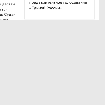
предварительное голосование
е десяти
«Единой России»
ться
шь Судан
авила
 Южной
т Каракасу
олг
ния
овался,
ду.