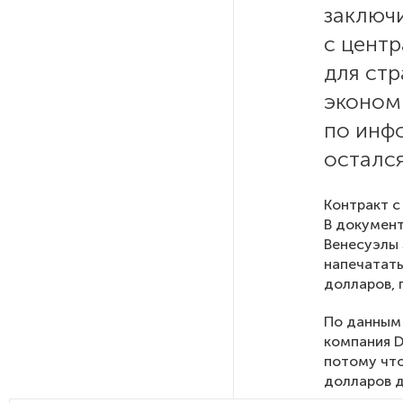
заключи
с цент
На выборах в Госдуму «Единая
Россия» будет первой
для стр
в бюллетене
эконом
по инфо
В Петербурге на торги
выставили «Вечера на хуторе
осталс
близ Диканьки»
Контракт с
В документ
До конца года в Мурманской
Венесуэлы 
области установят системы
для борьбы с обледенением
напечатать
на энергосетях
долларов,
По данным 
Экс-полицейского
компания D
подозревают в убийстве
потому что
знакомого в Петербурге 2 года
долларов д
назад