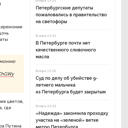
Вчера 15:05
а
Петербургские депутаты
пожаловались в правительство
на светофоры
 церемонии
дочь
Вчера 14:31
латы
В Петербурге почти нет
качественного сливочного
масла
ремонию
Вчера 13:26
IChGWy
Суд по делу об убийстве 9-
летнего мальчика
из Петербурга будет закрытым
ия цветов,
Вчера 10:22
, где
«Надежда» закончила проходку
участка на «зеленой» ветке
ра Путина
метро Петербурга