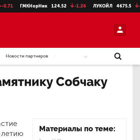
ГМКНорНик
124.52
-1.26
ЛУКОЙЛ
4675.5
-28.5
...
Новости партнеров
амятнику Собчаку
астие
Материалы по теме:
-летию