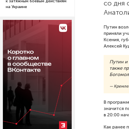
к затяжным боевым действиям
со дня 
на Украине
Анатол
Путин возл
приняли уч
Ксения, гу
Алексей Ку
Путин и
также п
Богомоло
— Кремлев
В программ
значится п
в 20:00 на
Как ранее
п