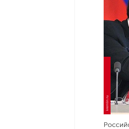
Ленобласти приняли более
20 000 абитуриентов
В Ленобласти нашли
неолитический могильник
с янтарными предметами
«Надежда» закончила
проходку участка на «зеленой»
ветке метро Петербурга
Стало известно о сети
по распространению в России
фейков
kremlin.ru
Аналитики рассказали о ценах
июля на новые легковушки
Россий
в России