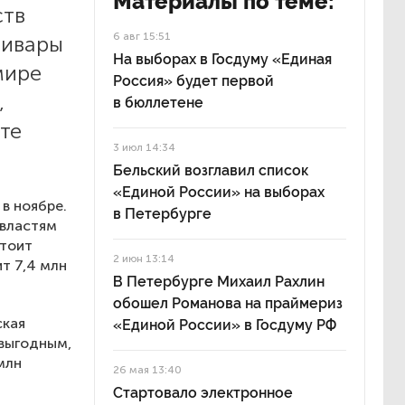
Материалы по теме:
ств
6 авг 15:51
ливары
На выборах в Госдуму «Единая
мире
Россия» будет первой
,
в бюллетене
те
3 июл 14:34
Бельский возглавил список
«Единой России» на выборах
в ноябре.
в Петербурге
 властям
стоит
2 июн 13:14
т 7,4 млн
В Петербурге Михаил Рахлин
обошел Романова на праймериз
ская
«Единой России» в Госдуму РФ
овыгодным,
млн
26 мая 13:40
Стартовало электронное