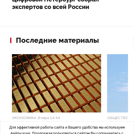
экспертов со всей России
Последние материалы
ЭКОНОМИКА
,Вчера 14:44
ОБЩЕСТВО
,В
Курс на растущую
Картина н
Для эффективной работы сайта и Вашего удобства мы используем
волатильность?
августа
файлы куки. Продолжая пользоваться сайтом Вы соглашаетесь с