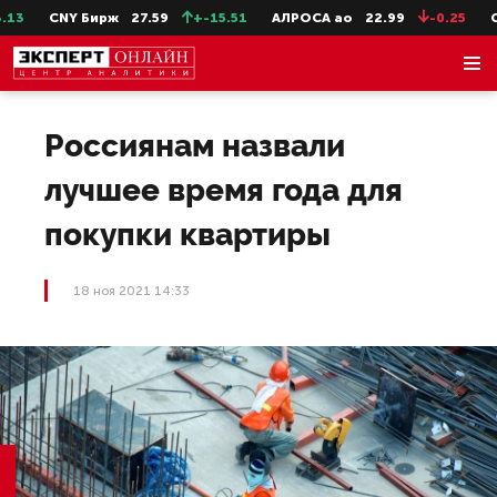
3
CNY Бирж
27.59
+-15.51
АЛРОСА ао
22.99
-0.25
Се
Россиянам назвали
лучшее время года для
покупки квартиры
18 ноя 2021 14:33