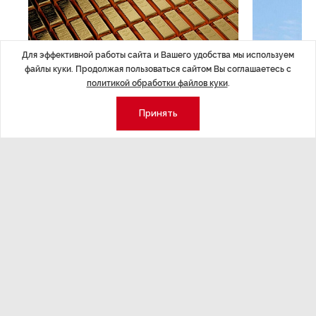
Для эффективной работы сайта и Вашего удобства мы используем
файлы куки. Продолжая пользоваться сайтом Вы соглашаетесь с
политикой обработки файлов куки
.
Принять
ЭКОНОМИКА
,Вчера 14:44
ОБЩЕСТВО
,В
Курс на растущую
Картина н
волатильность?
августа
ные
Министерство финансов РФ наращивает покупку
Рассказываем 
золота в резервы.
и мире, которы
августа — от т
строительства 