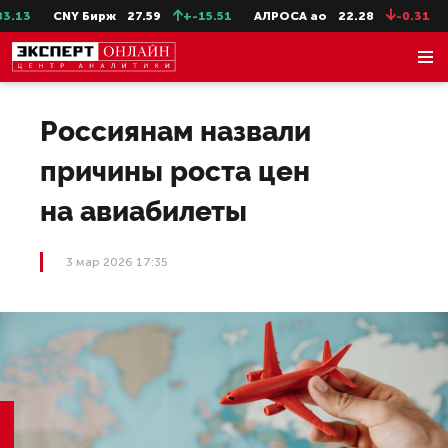
13
CNY Бирж
27.59
+-15.51
АЛРОСА ао
22.28
-0.31
С
Россиянам назвали
причины роста цен
на авиабилеты
3 мар 2026 17:35