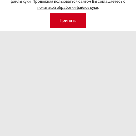
файлы куки. Продолжая пользоваться сайтом Вы соглашаетесь с
политикой обработки файлов куки
.
НОВОСТИ ПАРТНЕРОВ
,4 авг 16:41
МЕРОПРИЯТИ
Принять
ТРЦ «Галерея» как модератор
Успеть вс
городской жизни
x Сбер в 
ле
Трансформация торговых центров в условиях
Полный гид по
конкуренции с маркетплейсами.
а.
Экономика
Стиль жизни
Общество
Мероприятия
Экспертное мнение
Новости партнеров
Аналитика
Недвижимость