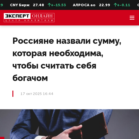
CNY Бирж
27.48
+-15.53
АЛРОСА ао
22.99
+-0.11
Сев
Россияне назвали сумму,
которая необходима,
чтобы считать себя
богачом
17 окт 2025 16:44