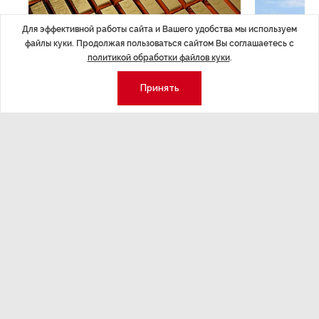
Для эффективной работы сайта и Вашего удобства мы используем
файлы куки. Продолжая пользоваться сайтом Вы соглашаетесь с
политикой обработки файлов куки
.
ЭКОНОМИКА
,Вчера 14:44
ОБЩЕСТВО
,В
Курс на растущую
Картина н
Принять
волатильность?
августа
ные
Министерство финансов РФ наращивает покупку
Рассказываем 
золота в резервы.
и мире, которы
августа — от т
строительства 
Экономика
Стиль жизни
Общество
Мероприятия