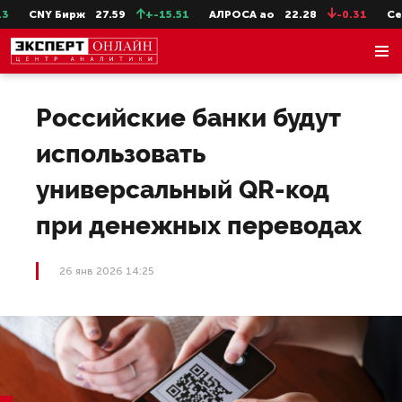
CNY Бирж
27.59
+-15.51
АЛРОСА ао
22.28
-0.31
СевС
Российские банки будут
использовать
универсальный QR-код
при денежных переводах
26 янв 2026 14:25