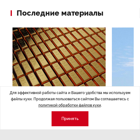
Последние материалы
Для эффективной работы сайта и Вашего удобства мы используем
ЭКОНОМИКА
,7 авг 14:44
ОБЩЕСТВО
,7
файлы куки. Продолжая пользоваться сайтом Вы соглашаетесь с
Курс на растущую
Картина н
политикой обработки файлов куки
.
волатильность?
августа
Принять
ные
Министерство финансов РФ наращивает покупку
Рассказываем 
золота в резервы.
и мире, которы
августа — от т