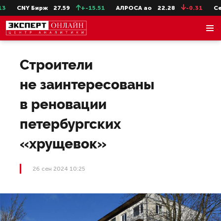
CNY Бирж
27.59
+-15.51
АЛРОСА ао
22.28
-0.31
СевС
Строители
не заинтересованы
в реновации
петербургских
«хрущевок»
26 сен 2024 10:25