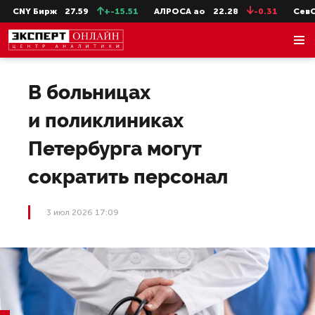
CNY Бирж
27.59
+-15.51
АЛРОСА ао
22.28
-0.31
СевСт-
В больницах
и поликлиниках
Петербурга могут
сократить персонал
3 июл 2026 17:09