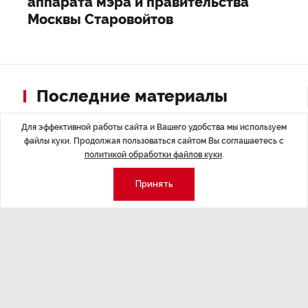
аппарата мэра и правительства
Москвы Старовойтов
Последние материалы
Для эффективной работы сайта и Вашего удобства мы используем
файлы куки. Продолжая пользоваться сайтом Вы соглашаетесь с
политикой обработки файлов куки
.
Принять
ЭКОНОМИКА
,Вчера 14:44
ОБЩЕСТВО
,В
Курс на растущую
Картина н