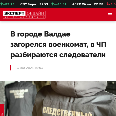
+83.13
CNY Бирж
27.59
+-15.51
АЛРОСА ао
22.28
-0.31
В городе Валдае
загорелся военкомат, в ЧП
разбираются следователи
3 мая 2023 10:03