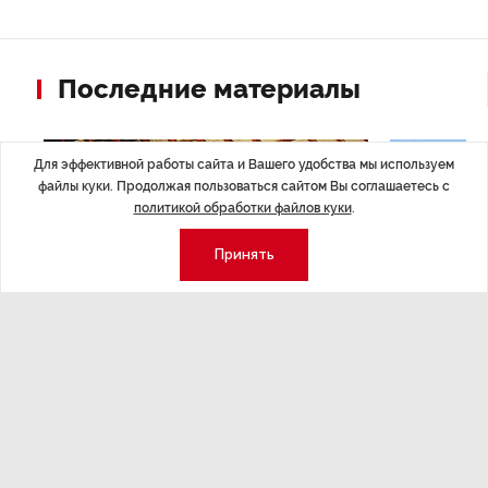
Последние материалы
Для эффективной работы сайта и Вашего удобства мы используем
файлы куки. Продолжая пользоваться сайтом Вы соглашаетесь с
политикой обработки файлов куки
.
Принять
ЭКОНОМИКА
,Вчера 14:44
ОБЩЕСТВО
,В
Курс на растущую
Картина н
волатильность?
августа
ные
Министерство финансов РФ наращивает покупку
Рассказываем 