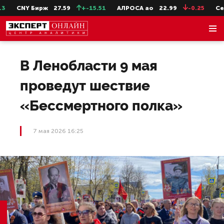
CNY Бирж
27.59
+-15.51
АЛРОСА ао
22.99
-0.25
СевС
В Ленобласти 9 мая
проведут шествие
«Бессмертного полка»
7 мая 2026 16:25