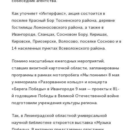
собеседник агентства.
Как уточняет «Интерфакс», акция состоится в
поселке Красный Бор Тосненского района, деревне
Гостилицы Ломоносовского района, а также в
Ивангороде, Сланцах, Сосновом Бору, Киришах,
Кировске, Приозерске, Волосово, поселке Сосново и в
14 населенных пунктах Всеволожского района.
Помимо масштабных ежегодных мероприятий,
ставших визитной карточкой области, запланированы
программы в рамках мотопробега «Мы помним» 8 мая
у мемориала «Разорванное кольцо» и концерта
«Берега Победы» в Ивангороде 9 мая — проекты к 81-
й годовщине Победы в Великой Отечественной войне
подготовили учреждения культуры региона.
Так, в Ленинградской областной универсальной
научной библиотеке откроется выставка «Музыка
Победы». В витринах представлены пластинки,