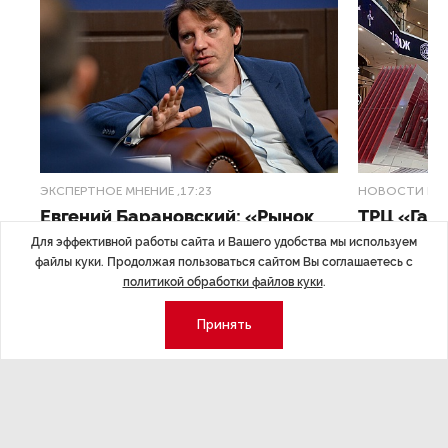
ЭКСПЕРТНОЕ МНЕНИЕ
,17:23
НОВОСТИ ПА
Евгений Барановский: «Рынок
ТРЦ «Гал
видит в Ленинградской области
городско
Для эффективной работы сайта и Вашего удобства мы используем
долгосрочную перспективу»
файлы куки. Продолжая пользоваться сайтом Вы соглашаетесь с
Трансформация
политикой обработки файлов куки
.
конкуренции с
Интервью с вице-губернатором Ленинградской
Принять
области Евгением Барановским.