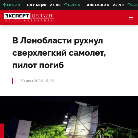
+83.29
CNY Бирж
27.48
+-15.5
АЛРОСА ао
22.99
+-0.1
В Ленобласти рухнул
сверхлегкий самолет,
пилот погиб
30 июн 2026 15:26