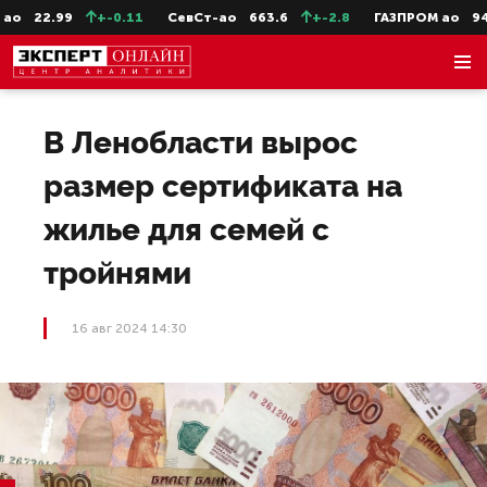
о
22.99
+-0.11
СевСт-ао
663.6
+-2.8
ГАЗПРОМ ао
94.7
В Ленобласти вырос
размер сертификата на
жилье для семей с
тройнями
16 авг 2024 14:30