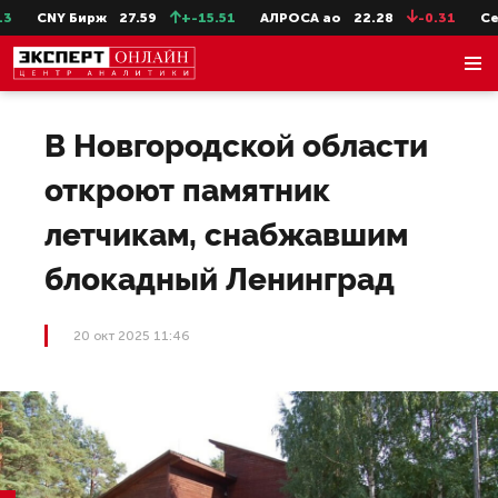
CNY Бирж
27.59
+-15.51
АЛРОСА ао
22.28
-0.31
СевС
В Новгородской области
откроют памятник
летчикам, снабжавшим
блокадный Ленинград
20 окт 2025 11:46