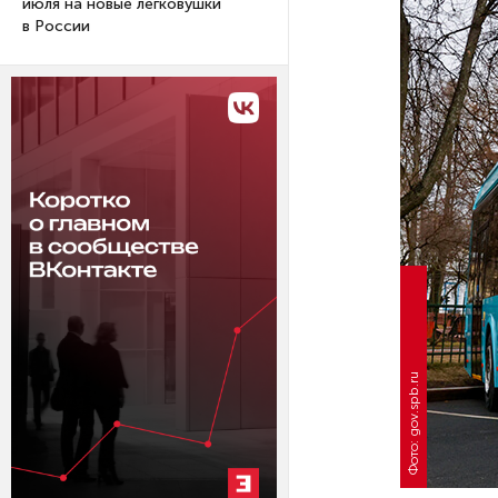
июля на новые легковушки
в России
Фото: gov.spb.ru