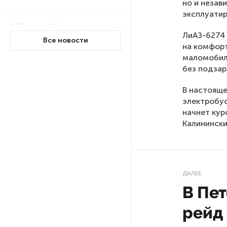
но и незав
эксплуатир
РГПУ им. А. И. Герцена начнет
ЛиАЗ-6274
новые образовательные
Все новости
на комфорт
проекты с китайскими вузами
маломобиль
без подзар
В Петербурге поймали
молодого администратора
В настояще
колл-центра мошенников
электробус
начнет кур
Калинински
Петербургские метростроевцы
оценили идею строительства
лифта на станции
«Театральная»
ДАЛЕЕ
В Пе
Поступило предложение
по пятницам освобождать
рейд
от работы одиноких россиянок
старше 28 лет