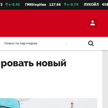
-0.43
ГМКНорНик
127.66
+-0.74
ЛУКОЙЛ
4588.5
...
Новости партнеров
ировать новый