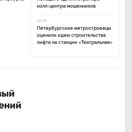
колл-центра мошенников
10:20
Петербургские метростроевцы
оценили идею строительства
лифта на станции «Театральная»
вый
Гений