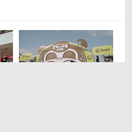
МЕРОПРИЯТИЯ
,4 авг 14:35
р
Успеть все на Пикнике Афиши
x Сбер в Санкт-Петербурге
Полный гид по всем активностям фестиваля.