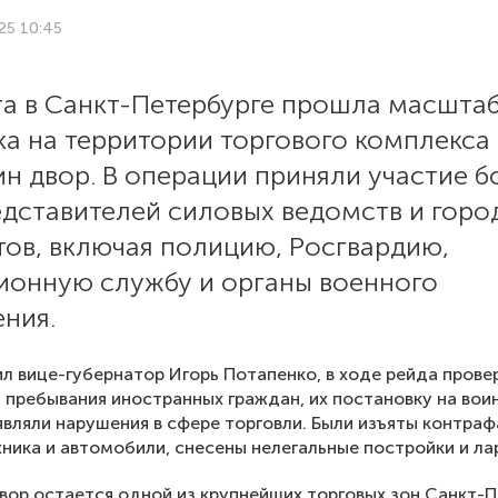
25 10:45
та в Санкт-Петербурге прошла масшта
ка на территории торгового комплекса
н двор. В операции приняли участие б
едставителей силовых ведомств и горо
тов, включая полицию, Росгвардию,
ионную службу и органы военного
ния.
л вице-губернатор Игорь Потапенко, в ходе рейда прове
 пребывания иностранных граждан, их постановку на воин
являли нарушения в сфере торговли. Были изъяты контра
хника и автомобили, снесены нелегальные постройки и ла
вор остается одной из крупнейших торговых зон Санкт-П