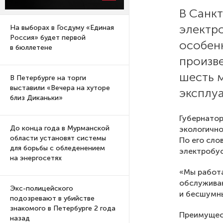
В Санк
электро
На выборах в Госдуму «Единая
Россия» будет первой
особен
в бюллетене
произв
шесть 
В Петербурге на торги
выставили «Вечера на хуторе
эксплу
близ Диканьки»
Губернатор
До конца года в Мурманской
экологично
области установят системы
По его сло
для борьбы с обледенением
электробус
на энергосетях
«Мы работа
обслужива
Экс-полицейского
и бесшумны
подозревают в убийстве
знакомого в Петербурге 2 года
Преимущест
назад