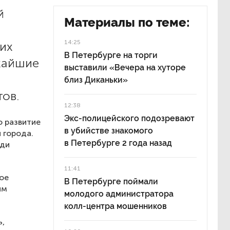
й
Материалы по теме:
14:25
их
В Петербурге на торги
жайшие
выставили «Вечера на хуторе
близ Диканьки»
ов.
12:38
Экс-полицейского подозревают
о развитие
в убийстве знакомого
 города.
в Петербурге 2 года назад
еди
11:41
ое
В Петербурге поймали
ым
молодого администратора
колл-центра мошенников
ь,