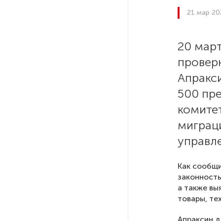
21 мар 20
После атаки ВСУ в Самарской
области склад Wildberries почти
20 мар
полностью сгорел
провер
На заправках «Газпромнефти»
Апракси
в Петербурге и Ленобласти
500 пр
больше нет лимитов на топливо
комите
миграц
По решению Путина в России
будут мониторить цены
управле
на продукты
Как сообщи
Власти Петербурга заявили
законность
о «скоординированных атаках»
а также вы
на аккаунты депутатов
товары, те
Апраксин д