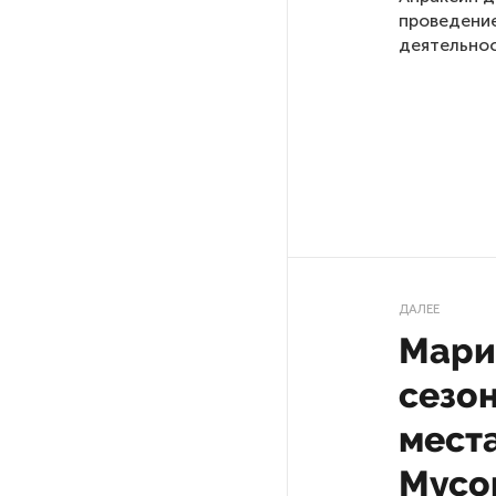
Стала известна программа
проведение
празднования 105-летия
деятельнос
Республики Коми
Путин провел совещание
с руководством
Минобороны РФ: главные
заявления президента
В Мурманской области создали
приложение для фиксации
инвазионных растений
ДАЛЕЕ
Мари
Петербуржца будут судить
сезо
за попытку вынести
из магазина 47 плиток
мест
шоколада
Мусо
В Петербурге осудили