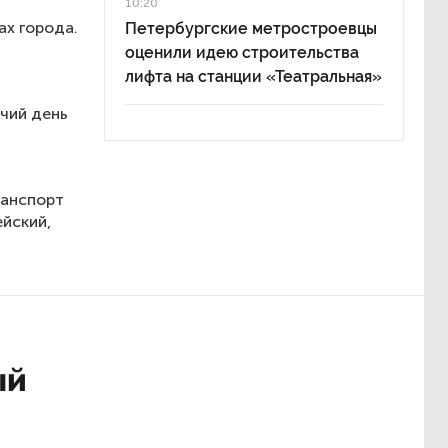
10:20
ах города.
Петербургские метростроевцы
оценили идею строительства
лифта на станции «Театральная»
чий день
ранспорт
ейский,
ый