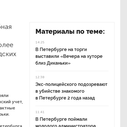
бная
Материалы по теме:
14:25
олее
В Петербурге на торги
дских
выставили «Вечера на хуторе
близ Диканьки»
12:38
Экс-полицейского подозревают
в убийстве знакомого
ряли
в Петербурге 2 года назад
ский учет,
фактные
11:41
рьки.
В Петербурге поймали
етербурга,
молодого администратора