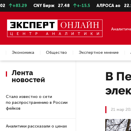
+83.29
CNY Бирж
27.48
+-15.5
АЛРОСА ао
22.99
+
Аналитич
Экономика
Общество
Экспертное мнение
Недвижимость
Лента
В Пе
новостей
эле
Стало известно о сети
по распространению в России
фейков
21 мар 20
Аналитики рассказали о ценах