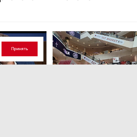
Принять
3
НОВОСТИ ПАРТНЕРОВ
,4 авг 16:41
кий: «Рынок
ТРЦ «Галерея» как модерато
дской области
городской жизни
рспективу»
Трансформация торговых центров в условиях
конкуренции с маркетплейсами.
ором Ленинградской