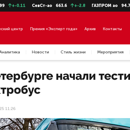
-0.11
СевСт-ао
663.6
+-2.8
ГАЗПРОМ ао
94.73
+
еский центр
Премия «Эксперт года»
Архив
Контакты
Аналитика
Новости
Стиль жизни
Мероприятия
тербурге начали тест
ктробус
25 11:26