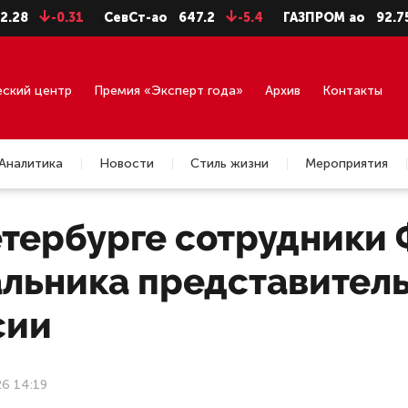
-0.31
СевСт-ао
647.2
-5.4
ГАЗПРОМ ао
92.75
-0
еский центр
Премия «Эксперт года»
Архив
Контакты
Аналитика
Новости
Стиль жизни
Мероприятия
етербурге сотрудники
альника представител
сии
26 14:19