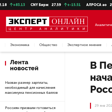
+83.13
CNY Бирж
27.59
+-15.51
АЛРОСА ао
22.28
Аналитич
Экономика
Общество
Экспертное мнение
Недвижимость
Лента
В П
новостей
нач
Назван размер зарплаты,
Рос
необходимый для начисления
максимума пенсионных баллов
29 янв 20
Россиян призвали готовиться