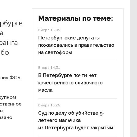
Материалы по теме:
рбурге
Вчера 15:05
а
Петербургские депутаты
ранга
пожаловались в правительство
обо
на светофоры
Вчера 14:31
В Петербурге почти нет
ения ФСБ
качественного сливочного
масла
крупном
тственное
Вчера 13:26
ы,
Суд по делу об убийстве 9-
азано
летнего мальчика
из Петербурга будет закрытым