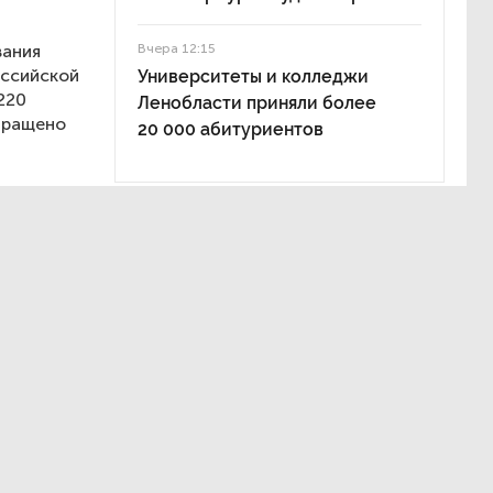
вания
Вчера 12:15
оссийской
Университеты и колледжи
220
Ленобласти приняли более
бращено
20 000 абитуриентов
лью
ля», —
 его
год
стоимость
ова
нов