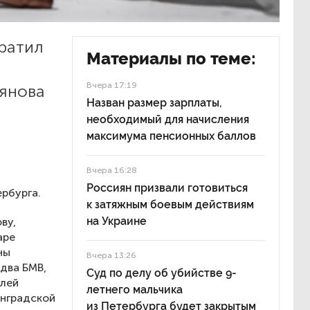
братил
Материалы по теме:
Вчера 17:19
янова
Назван размер зарплаты,
необходимый для начисления
максимума пенсионных баллов
Вчера 16:28
Россиян призвали готовиться
рбурга.
к затяжным боевым действиям
на Украине
ву,
аре
ны
Вчера 13:26
 два БМВ,
Суд по делу об убийстве 9-
олей
летнего мальчика
инградской
из Петербурга будет закрытым