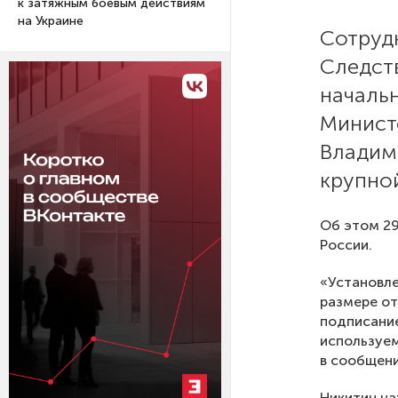
к затяжным боевым действиям
на Украине
Сотруд
Следст
начальн
Минист
Владим
крупной
Об этом 29
России.
«Установле
размере от
подписание
используем
в сообщени
Никитин на