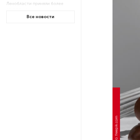
Ленобласти приняли более
20 000 абитуриентов
Все новости
В Ленобласти нашли
неолитический могильник
с янтарными предметами
«Надежда» закончила
проходку участка на «зеленой»
ветке метро Петербурга
Стало известно о сети
по распространению в России
фейков
Фото: freepik.com
Аналитики рассказали о ценах
июля на новые легковушки
в России