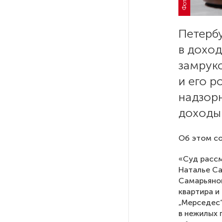
На выборах в Госдуму «Единая
Петербу
Россия» будет первой
в бюллетене
в дохо
замрук
В Петербурге на торги
и его р
выставили «Вечера на хуторе
надзор
близ Диканьки»
доходы
До конца года в Мурманской
области установят системы
Об этом со
для борьбы с обледенением
на энергосетях
«Суд рассм
Наталье Са
Самарьянов
Экс-полицейского
квартира и
подозревают в убийстве
„Мерседес“
знакомого в Петербурге 2 года
в нежилых 
назад