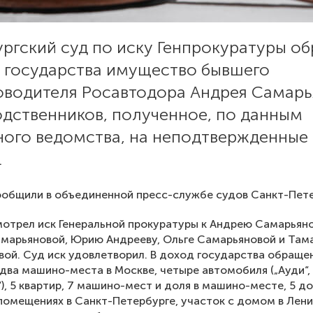
ргский суд по иску Генпрокуратуры о
д государства имущество бывшего
оводителя Росавтодора Андрея Самарь
одственников, полученное, по данным
ного ведомства, на неподтвержденные
.
общили в объединенной пресс-службе судов Санкт-Пете
отрел иск Генеральной прокуратуры к Андрею Самарьяно
марьяновой, Юрию Андрееву, Ольге Самарьяновой и Там
ой. Суд иск удовлетворил. В доход государства обраще
 два машино-места в Москве, четыре автомобиля („Ауди“,
), 5 квартир, 7 машино-мест и доля в машино-месте, 5 д
помещениях в Санкт-Петербурге, участок с домом в Лен