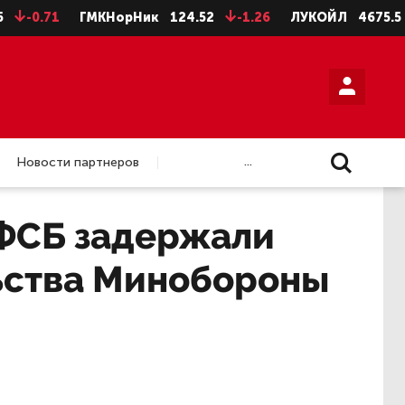
.71
ГМКНорНик
124.52
-1.26
ЛУКОЙЛ
4675.5
-28
...
Новости партнеров
 ФСБ задержали
ьства Минобороны