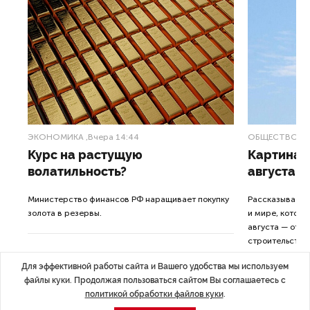
ЭКОНОМИКА
,Вчера 14:44
ОБЩЕСТВО
,В
Курс на растущую
Картина н
волатильность?
августа
ные
Министерство финансов РФ наращивает покупку
Рассказываем 
золота в резервы.
и мире, которы
августа — от т
строительства 
Для эффективной работы сайта и Вашего удобства мы используем
файлы куки. Продолжая пользоваться сайтом Вы соглашаетесь с
политикой обработки файлов куки
.