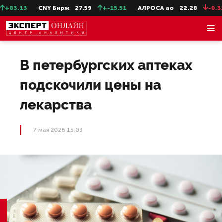
83.13
CNY Бирж
27.59
+-15.51
АЛРОСА ао
22.28
-0.31
В петербургских аптеках
подскочили цены на
лекарства
7 мая 2026 15:03